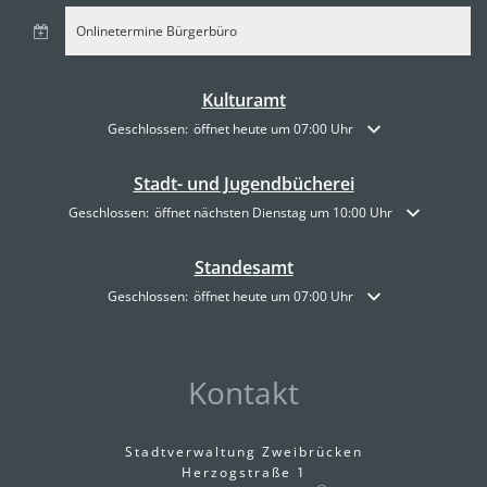
Onlinetermine Bürgerbüro
Kulturamt
Klicken, um weitere Öffnungs- oder Schließzeiten auszublende
Geschlossen:
öffnet heute um 07:00 Uhr
Stadt- und Jugendbücherei
Klicken, um weitere Öffnungs- oder Schließzeiten auszublenden
Geschlossen:
öffnet nächsten Dienstag um 10:00 Uhr
Standesamt
Klicken, um weitere Öffnungs- oder Schließzeiten auszublende
Geschlossen:
öffnet heute um 07:00 Uhr
Kontakt
Stadtverwaltung Zweibrücken
Herzogstraße 1