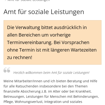
Schulverwaltungs- und Spor
Politik & Wahlen
Offene Jugendarbeit
Bürgersprechstunde
F
N
Standort
D
Amt
Amt für soziale Leistungen
Stadtbauamt
Ortsvorsteher/innen
Presse- und Downloadbereich
Radverkehrsbeauftragter der Stadt
Z
F
Unternehmer
I
für
Standesamt
Stadtrat & Ratsmitglieder
Stellenangebote
Saatkrähen im Zweibrücker Stadtge
R
K
E
Unternehmensdatenbank
N
Die Verwaltung bittet ausdrücklich in
Soziale
Stadtwerke Zweibrücken G
Verwaltungsleitung & Stadtv
Barrierefreiheitserklärung
Seniorenarbeit
L
P
allen Bereichen um vorherige
Leistungen
GeWoBau GmbH
Wahlen
S
Sozialer Zusammenhalt
Terminvereinbarung. Bei Vorsprachen
U
UBZ
W
ohne Termin ist mit längeren Wartezeiten
N
Vereine und Interessengemeinscha
Stadtbus ZW
zu rechnen!
W
V
Vororte, Einwohnerzahlen, Lage, Pa
W
WENDEPUNKT - Suchtberatung der 
Herzlich willkommen beim Amt für soziale Leistungen!
Familienkarte Rheinland-Pfalz
Meine Mitarbeiter/innen und ich bieten Beratung und Hilfe
für alle Ratsuchenden insbesondere bei den Themen
finanzielle Absicherung z.B. im Alter oder bei Krankheit,
Betreuungen, Leistungen für Menschen mit Behinderungen,
Pflege, Wohnungsverlust, Integration und soziales