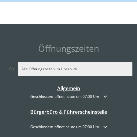
Öffnungszeiten
Alle Öffnungszeiten im Überblick
Allgemein
Klicken, um weitere Öffnungs- oder Schließzeiten auszublende
Geschlossen:
öffnet heute um 07:00 Uhr
Bürgerbüro & Führerscheinstelle
Klicken, um weitere Öffnungs- oder Schließzeiten auszublende
Geschlossen:
öffnet heute um 07:00 Uhr