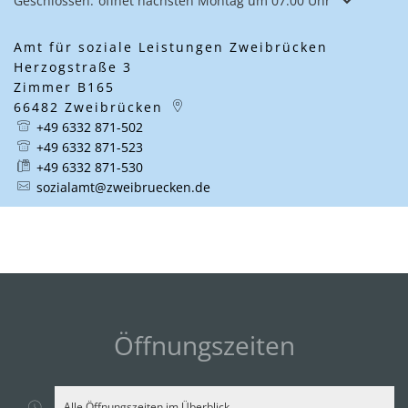
Klicken, um weitere Öffnungs- oder Schließzeiten auszublenden
Geschlossen:
öffnet nächsten Montag um 07:00 Uhr
Amt für soziale Leistungen Zweibrücken
Herzogstraße 3
Zimmer B165
66482
Zweibrücken
+49 6332 871-502
+49 6332 871-523
+49 6332 871-530
sozialamt@zweibruecken.de
Öffnungszeiten
Alle Öffnungszeiten im Überblick