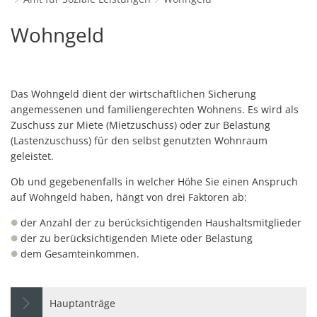
Schulverwaltungs- und Spor
Politik & Wahlen
Offene Jugendarbeit
Bürgersprechstunde
F
N
Standort
D
Wohngeld
Wohngeld
Stadtbauamt
Ortsvorsteher/innen
Presse- und Downloadbereich
Radverkehrsbeauftragter der Stadt
Z
F
Unternehmer
I
Standesamt
Stadtrat & Ratsmitglieder
Stellenangebote
Saatkrähen im Zweibrücker Stadtge
R
K
E
Unternehmensdatenbank
N
Stadtwerke Zweibrücken G
Verwaltungsleitung & Stadtv
Das Wohngeld dient der wirtschaftlichen Sicherung
Barrierefreiheitserklärung
Seniorenarbeit
L
P
angemessenen und familiengerechten Wohnens. Es wird als
GeWoBau GmbH
Wahlen
S
Sozialer Zusammenhalt
Zuschuss zur Miete (Mietzuschuss) oder zur Belastung
U
UBZ
(Lastenzuschuss) für den selbst genutzten Wohnraum
W
N
Vereine und Interessengemeinscha
geleistet.
Stadtbus ZW
W
V
Vororte, Einwohnerzahlen, Lage, Pa
Ob und gegebenenfalls in welcher Höhe Sie einen Anspruch
auf Wohngeld haben, hängt von drei Faktoren ab:
W
WENDEPUNKT - Suchtberatung der 
der Anzahl der zu berücksichtigenden Haushaltsmitglieder
Familienkarte Rheinland-Pfalz
der zu berücksichtigenden Miete oder Belastung
dem Gesamteinkommen.
Hauptanträge