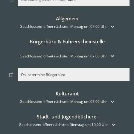
Allgemein
Klicken, um weitere Öffnungs- oder Schließzeiten auszublenden
Geschlossen:
öffnet nächsten Montag um 07:00 Uhr
Bürgerbüro & Führerscheinstelle
Klicken, um weitere Öffnungs- oder Schließzeiten auszublenden
Geschlossen:
öffnet nächsten Montag um 07:00 Uhr
Onlinetermine Bürgerbüro
Kulturamt
Klicken, um weitere Öffnungs- oder Schließzeiten auszublenden
Geschlossen:
öffnet nächsten Montag um 07:00 Uhr
Stadt- und Jugendbücherei
Klicken, um weitere Öffnungs- oder Schließzeiten auszublenden
Geschlossen:
öffnet nächsten Dienstag um 10:00 Uhr