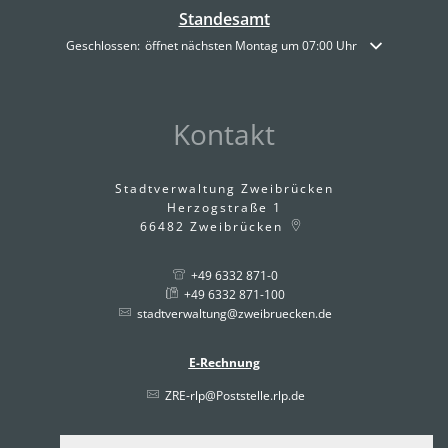
Standesamt
Klicken, um weitere Öffnungs- oder Schließzeiten auszublenden
Geschlossen:
öffnet nächsten Montag um 07:00 Uhr
Kontakt
Stadtverwaltung Zweibrücken
Herzogstraße 1
66482
Zweibrücken
+49 6332 871-0
+49 6332 871-100
stadtverwaltung@zweibruecken.de
E-Rechnung
ZRE-rlp@Poststelle.rlp.de