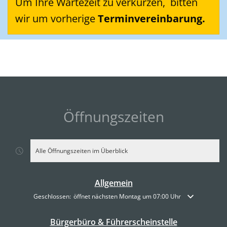
Um Ihre Wartezeit zu verkürzen, bitten
wir um vorherige
Terminvereinbarung.
Öffnungszeiten
Alle Öffnungszeiten im Überblick
Allgemein
Klicken, um weitere Öffnungs- oder Schließzeiten auszublenden
Geschlossen:
öffnet nächsten Montag um 07:00 Uhr
Bürgerbüro & Führerscheinstelle