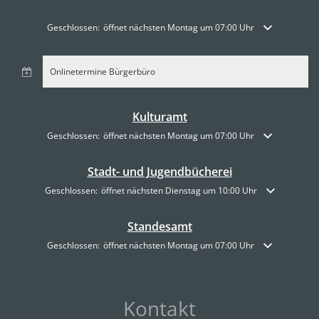
Klicken, um weitere Öffnungs- oder Schließzeiten auszublenden
Geschlossen:
öffnet nächsten Montag um 07:00 Uhr
Onlinetermine Bürgerbüro
Kulturamt
Klicken, um weitere Öffnungs- oder Schließzeiten auszublenden
Geschlossen:
öffnet nächsten Montag um 07:00 Uhr
Stadt- und Jugendbücherei
Klicken, um weitere Öffnungs- oder Schließzeiten auszublenden
Geschlossen:
öffnet nächsten Dienstag um 10:00 Uhr
Standesamt
Klicken, um weitere Öffnungs- oder Schließzeiten auszublenden
Geschlossen:
öffnet nächsten Montag um 07:00 Uhr
Kontakt