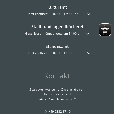
Kulturamt
Klicken, um weitere Öffnungs- oder Schließzeiten auszublenden
Jetzt geöffnet:
07:00
-
12:00
Uhr
Von 07:00 bis 12:00 
Stadt- und Jugendbücherei
Klicken, um weitere Öffnungs- oder Schließzeiten auszublende
Geschlossen:
öffnet heute um 14:00 Uhr
Standesamt
Klicken, um weitere Öffnungs- oder Schließzeiten auszublenden
Jetzt geöffnet:
07:00
-
12:00
Uhr
Von 07:00 bis 12:00 
Kontakt
Stadtverwaltung Zweibrücken
Herzogstraße 1
66482
Zweibrücken
+49 6332 871-0