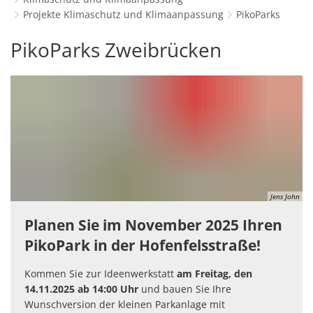
Schulverwaltungs- und Spor
Politik & Wahlen
Offene Jugendarbeit
Bürgersprechstunde
Projekte Klimaschutz und Klimaanpassung
PikoParks
F
N
Standort
D
Stadtbauamt
Ortsvorsteher/innen
Presse- und Downloadbereich
Radverkehrsbeauftragter der Stadt
PikoParks
PikoParks Zweibrücken
Z
F
Unternehmer
I
Standesamt
Stadtrat & Ratsmitglieder
Stellenangebote
Saatkrähen im Zweibrücker Stadtge
R
K
E
Unternehmensdatenbank
N
Stadtwerke Zweibrücken G
Verwaltungsleitung & Stadtv
Barrierefreiheitserklärung
Seniorenarbeit
L
P
GeWoBau GmbH
Wahlen
S
Sozialer Zusammenhalt
U
UBZ
W
N
Vereine und Interessengemeinscha
Stadtbus ZW
W
V
Vororte, Einwohnerzahlen, Lage, Pa
W
Jens John
WENDEPUNKT - Suchtberatung der 
Planen Sie im November 2025 Ihren
Familienkarte Rheinland-Pfalz
PikoPark in der Hofenfelsstraße!
Kommen Sie zur Ideenwerkstatt
am Freitag, den
14.11.2025
ab 14:00 Uhr
und bauen Sie Ihre
Wunschversion der kleinen Parkanlage mit