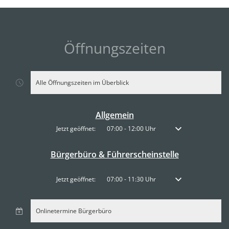
Öffnungszeiten
Alle Öffnungszeiten im Überblick
Allgemein
Klicken, um weitere Öffnungs- oder Schließzeiten auszublenden
Jetzt geöffnet:
07:00
-
12:00
Uhr
Von 07:00 bis 12:00 
Bürgerbüro & Führerscheinstelle
Klicken, um weitere Öffnungs- oder Schließzeiten auszublenden
Jetzt geöffnet:
07:00
-
11:30
Uhr
Von 07:00 bis 11:30 
Onlinetermine Bürgerbüro