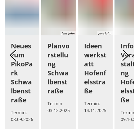
Jens John
Jens John
Je
Neues
Planvo
Ideen
Info-
zum
rstellu
werkst
Vera
PikoPa
ng
att
stalt
rk
Schwa
Hofenf
ng
Schwa
lbenst
elsstra
Hofe
lbenst
raße
ße
elsst
raße
ße
Termin:
Termin:
03.12.2025
14.11.2025
Termin:
Termin:
08.09.2026
09.10.20