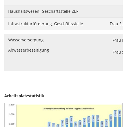
Haushaltswesen, Geschäftsstelle ZEF
Infrastrukturförderung, Geschäftsstelle
Frau San
Wasserversorgung
Frau Bir
Abwasserbeseitigung
Frau Sa
Arbeitsplatzstatistik