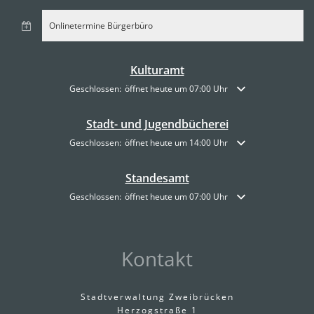
Onlinetermine Bürgerbüro
Kulturamt
Klicken, um weitere Öffnungs- oder Schließzeiten auszublende
Geschlossen:
öffnet heute um 07:00 Uhr
Stadt- und Jugendbücherei
Klicken, um weitere Öffnungs- oder Schließzeiten auszublende
Geschlossen:
öffnet heute um 14:00 Uhr
Standesamt
Klicken, um weitere Öffnungs- oder Schließzeiten auszublende
Geschlossen:
öffnet heute um 07:00 Uhr
Kontakt
Stadtverwaltung Zweibrücken
Herzogstraße 1