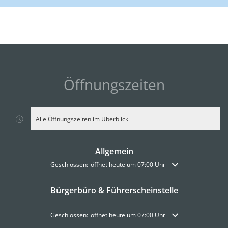
Öffnungszeiten
Alle Öffnungszeiten im Überblick
Allgemein
Klicken, um weitere Öffnungs- oder Schließzeiten auszublende
Geschlossen:
öffnet heute um 07:00 Uhr
Bürgerbüro & Führerscheinstelle
Klicken, um weitere Öffnungs- oder Schließzeiten auszublende
Geschlossen:
öffnet heute um 07:00 Uhr