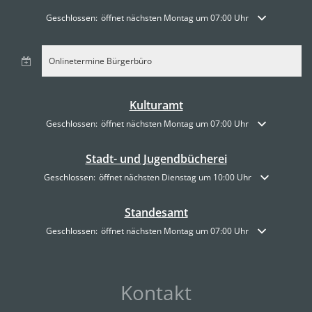
Klicken, um weitere Öffnungs- oder Schließzeiten auszublenden
Geschlossen:
öffnet nächsten Montag um 07:00 Uhr
Onlinetermine Bürgerbüro
Kulturamt
Klicken, um weitere Öffnungs- oder Schließzeiten auszublenden
Geschlossen:
öffnet nächsten Montag um 07:00 Uhr
Stadt- und Jugendbücherei
Klicken, um weitere Öffnungs- oder Schließzeiten auszublenden
Geschlossen:
öffnet nächsten Dienstag um 10:00 Uhr
Standesamt
Klicken, um weitere Öffnungs- oder Schließzeiten auszublenden
Geschlossen:
öffnet nächsten Montag um 07:00 Uhr
Kontakt