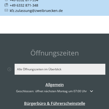
+49 6332 871-348
kfz.zulassung@zweibruecken.de
Öffnungszeiten
Alle Öffnungszeiten im Überblick
Allgemein
Klicken, um weitere Öffnungs- oder Schließzeiten auszublenden
Geschlossen:
öffnet nächsten Montag um 07:00 Uhr
Bürgerbüro & Führerscheinstelle