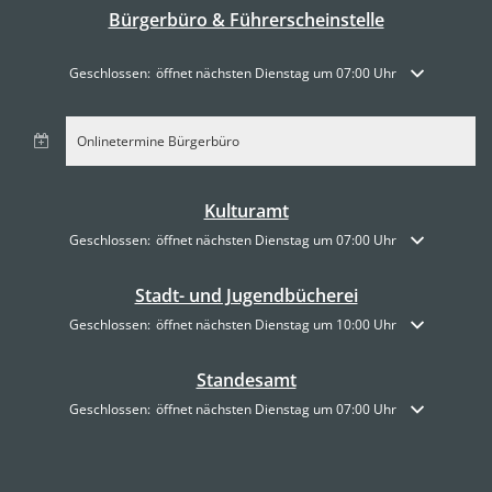
Bürgerbüro & Führerscheinstelle
Klicken, um weitere Öffnungs- oder Schließzeiten auszublenden
Geschlossen:
öffnet nächsten Dienstag um 07:00 Uhr
Onlinetermine Bürgerbüro
Kulturamt
Klicken, um weitere Öffnungs- oder Schließzeiten auszublenden
Geschlossen:
öffnet nächsten Dienstag um 07:00 Uhr
Stadt- und Jugendbücherei
Klicken, um weitere Öffnungs- oder Schließzeiten auszublenden
Geschlossen:
öffnet nächsten Dienstag um 10:00 Uhr
Standesamt
Klicken, um weitere Öffnungs- oder Schließzeiten auszublenden
Geschlossen:
öffnet nächsten Dienstag um 07:00 Uhr