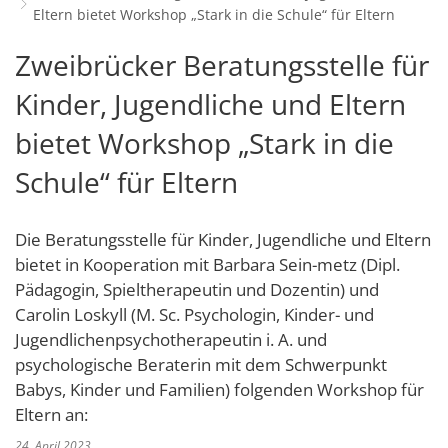
Eltern bietet Workshop „Stark in die Schule“ für Eltern
Schulverwaltungs- und Spor
Politik & Wahlen
Offene Jugendarbeit
Bürgersprechstunde
F
N
Standort
D
Stadtbauamt
Ortsvorsteher/innen
Zweibrücker Beratungsstelle für
Presse- und Downloadbereich
Radverkehrsbeauftragter der Stadt
Z
F
Unternehmer
I
Standesamt
Stadtrat & Ratsmitglieder
Kinder, Jugendliche und Eltern
Stellenangebote
Saatkrähen im Zweibrücker Stadtge
R
K
E
Unternehmensdatenbank
N
Stadtwerke Zweibrücken G
Verwaltungsleitung & Stadtv
bietet Workshop „Stark in die
Barrierefreiheitserklärung
Seniorenarbeit
L
P
GeWoBau GmbH
Wahlen
Schule“ für Eltern
S
Sozialer Zusammenhalt
U
UBZ
W
N
Vereine und Interessengemeinscha
Stadtbus ZW
Die Beratungsstelle für Kinder, Jugendliche und Eltern
W
V
Vororte, Einwohnerzahlen, Lage, Pa
bietet in Kooperation mit Barbara Sein-metz (Dipl.
W
Pädagogin, Spieltherapeutin und Dozentin) und
WENDEPUNKT - Suchtberatung der 
Carolin Loskyll (M. Sc. Psychologin, Kinder- und
Familienkarte Rheinland-Pfalz
Jugendlichenpsychotherapeutin i. A. und
psychologische Beraterin mit dem Schwerpunkt
Babys, Kinder und Familien) folgenden Workshop für
Eltern an:
24. April 2023