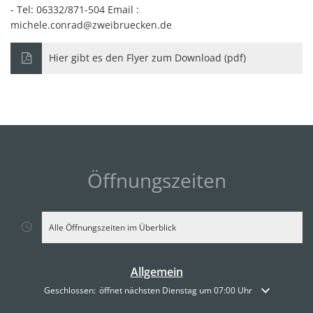
- Tel: 06332/871-504 Email :
michele.conrad@zweibruecken.de
Hier gibt es den Flyer zum Download (pdf)
Öffnungszeiten
Alle Öffnungszeiten im Überblick
Allgemein
Klicken, um weitere Öffnungs- oder Schließzeiten auszublenden
Geschlossen:
öffnet nächsten Dienstag um 07:00 Uhr