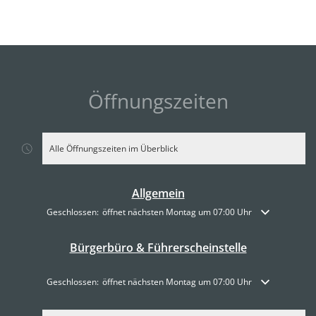
Öffnungszeiten
Alle Öffnungszeiten im Überblick
Allgemein
Klicken, um weitere Öffnungs- oder Schließzeiten auszublenden
Geschlossen:
öffnet nächsten Montag um 07:00 Uhr
Bürgerbüro & Führerscheinstelle
Klicken, um weitere Öffnungs- oder Schließzeiten auszublenden
Geschlossen:
öffnet nächsten Montag um 07:00 Uhr