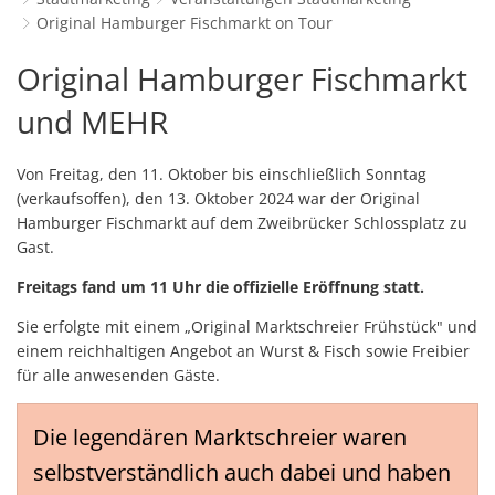
Schulverwaltungs- und Spor
Politik & Wahlen
Offene Jugendarbeit
Bürgersprechstunde
Original Hamburger Fischmarkt on Tour
F
N
Standort
D
Stadtbauamt
Ortsvorsteher/innen
Presse- und Downloadbereich
Radverkehrsbeauftragter der Stadt
Original
Original Hamburger Fischmarkt
Z
F
Unternehmer
I
Standesamt
Stadtrat & Ratsmitglieder
Stellenangebote
Saatkrähen im Zweibrücker Stadtge
R
Hamburger
und MEHR
K
E
Unternehmensdatenbank
N
Stadtwerke Zweibrücken G
Verwaltungsleitung & Stadtv
Barrierefreiheitserklärung
Seniorenarbeit
L
Fischmarkt
P
Von Freitag, den 11. Oktober bis einschließlich Sonntag
GeWoBau GmbH
Wahlen
S
Sozialer Zusammenhalt
U
on
(verkaufsoffen), den 13. Oktober 2024 war der Original
UBZ
Hamburger Fischmarkt auf dem Zweibrücker Schlossplatz zu
W
N
Vereine und Interessengemeinscha
Tour
Gast.
Stadtbus ZW
W
V
Vororte, Einwohnerzahlen, Lage, Pa
Freitags fand um 11 Uhr die offizielle Eröffnung statt.
W
WENDEPUNKT - Suchtberatung der 
Sie erfolgte mit einem „Original Marktschreier Frühstück" und
einem reichhaltigen Angebot an Wurst & Fisch sowie Freibier
Familienkarte Rheinland-Pfalz
für alle anwesenden Gäste.
Die legendären Marktschreier waren
selbstverständlich auch dabei und haben