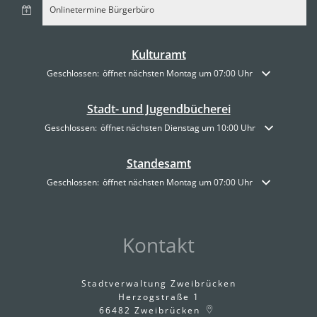
Onlinetermine Bürgerbüro
Kulturamt
Klicken, um weitere Öffnungs- oder Schließzeiten auszublenden
Geschlossen:
öffnet nächsten Montag um 07:00 Uhr
Stadt- und Jugendbücherei
Klicken, um weitere Öffnungs- oder Schließzeiten auszublenden
Geschlossen:
öffnet nächsten Dienstag um 10:00 Uhr
Standesamt
Klicken, um weitere Öffnungs- oder Schließzeiten auszublenden
Geschlossen:
öffnet nächsten Montag um 07:00 Uhr
Kontakt
Stadtverwaltung Zweibrücken
Herzogstraße 1
66482
Zweibrücken