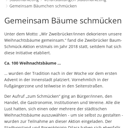
Schulverwaltungs- und Spor
Politik & Wahlen
Offene Jugendarbeit
Bürgersprechstunde
Gemeinsam Bäumchen schmücken
F
N
Standort
D
Stadtbauamt
Ortsvorsteher/innen
Presse- und Downloadbereich
Radverkehrsbeauftragter der Stadt
Gemeinsam
Gemeinsam Bäume schmücken
Z
F
Unternehmer
I
Standesamt
Stadtrat & Ratsmitglieder
Stellenangebote
Saatkrähen im Zweibrücker Stadtge
R
Bäumchen
K
E
Unternehmensdatenbank
N
Unter dem Motto: „Wir Zweibrücker/innen dekorieren unsere
Stadtwerke Zweibrücken G
Verwaltungsleitung & Stadtv
Barrierefreiheitserklärung
Seniorenarbeit
L
schmücken
Weihnachtsbäume gemeinsam.“ fand die Zweibrücker Baum-
P
GeWoBau GmbH
Wahlen
Schmück-Aktion erstmals im Jahr 2018 statt, seitdem hat sich
S
Sozialer Zusammenhalt
U
diese Initiative etabliert.
UBZ
W
N
Vereine und Interessengemeinscha
Ca. 100 Weihnachtsbäume …
Stadtbus ZW
W
V
Vororte, Einwohnerzahlen, Lage, Pa
… wurden der Tradition nach in der Woche vor dem ersten
Advent in der Innenstadt platziert. Vornehmlich in der
W
WENDEPUNKT - Suchtberatung der 
Fußgängerzone und teilweise in den Seitenstraßen.
Familienkarte Rheinland-Pfalz
Der Aufruf „zum Schmücken“ ging an Bürger/innen, den
Handel, die Gastronomie, Institutionen und Vereine. Alle die
Lust hatten, sich einen oder mehrere der städtischen
Weihnachtsbäume auszuwählen - um sie selbst zu gestalten -
wurden zur Teilnahme an dieser Aktion eingeladen. Der
Stadtvorstand und Rosenkönigin Dilara haben sich ebenfalls