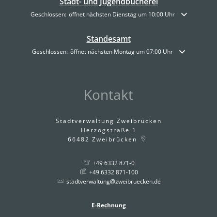
Stadt- und Jugendbücherei
Klicken, um weitere Öffnungs- oder Schließzeiten auszublenden
Geschlossen:
öffnet nächsten Dienstag um 10:00 Uhr
Standesamt
Klicken, um weitere Öffnungs- oder Schließzeiten auszublenden
Geschlossen:
öffnet nächsten Montag um 07:00 Uhr
Kontakt
Stadtverwaltung Zweibrücken
Herzogstraße 1
66482
Zweibrücken
+49 6332 871-0
+49 6332 871-100
stadtverwaltung@zweibruecken.de
E-Rechnung