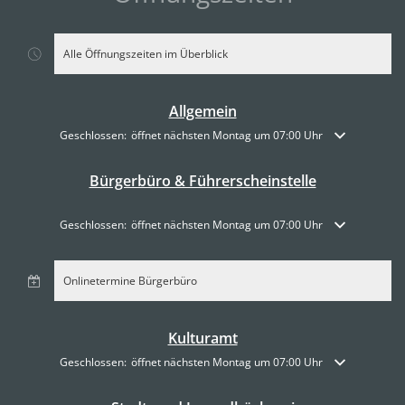
Alle Öffnungszeiten im Überblick
Allgemein
Klicken, um weitere Öffnungs- oder Schließzeiten auszublenden
Geschlossen:
öffnet nächsten Montag um 07:00 Uhr
Bürgerbüro & Führerscheinstelle
Klicken, um weitere Öffnungs- oder Schließzeiten auszublenden
Geschlossen:
öffnet nächsten Montag um 07:00 Uhr
Onlinetermine Bürgerbüro
Kulturamt
Klicken, um weitere Öffnungs- oder Schließzeiten auszublenden
Geschlossen:
öffnet nächsten Montag um 07:00 Uhr