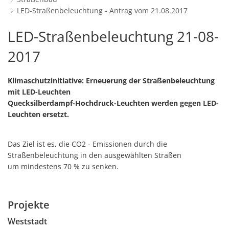
Schulverwaltungs- und Spor
Politik & Wahlen
Offene Jugendarbeit
Bürgersprechstunde
LED-Straßenbeleuchtung - Antrag vom 21.08.2017
Standort
Stadtbauamt
Ortsvorsteher/innen
Presse- und Downloadbereich
Radverkehrsbeauftragter der S
LED-
LED-Straßenbeleuchtung 21-08-
Unternehmer
Standesamt
Stadtrat & Ratsmitglieder
Stellenangebote
Saatkrähen im Zweibrücker Sta
Straßenbeleuchtung
2017
Unternehmensdatenbank
Stadtwerke Zweibrücken G
Verwaltungsleitung & Stadtv
Barrierefreiheitserklärung
Seniorenarbeit
-
Klimaschutzinitiative: Erneuerung der Straßenbeleuchtung
GeWoBau GmbH
Wahlen
Sozialer Zusammenhalt
Antrag
mit LED-Leuchten
UBZ
Quecksilberdampf-Hochdruck-Leuchten werden gegen LED-
Vereine und Interessengemein
vom
Leuchten ersetzt.
Stadtbus ZW
Vororte, Einwohnerzahlen, Lage
21.08.2017
Das Ziel ist es, die CO2 - Emissionen durch die
WENDEPUNKT - Suchtberatung 
Straßenbeleuchtung in den ausgewählten Straßen
um mindestens 70 % zu senken.
Familienkarte Rheinland-Pfalz
Projekte
Weststadt