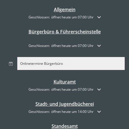
Allgemein
Klicken, um weitere Öffnungs- oder Schließzeiten auszublende
Geschlossen:
öffnet heute um 07:00 Uhr
Bürgerbüro & Führerscheinstelle
Klicken, um weitere Öffnungs- oder Schließzeiten auszublende
Geschlossen:
öffnet heute um 07:00 Uhr
Onlinetermine Bürgerbüro
Kulturamt
Klicken, um weitere Öffnungs- oder Schließzeiten auszublende
Geschlossen:
öffnet heute um 07:00 Uhr
Stadt- und Jugendbücherei
Klicken, um weitere Öffnungs- oder Schließzeiten auszublende
Geschlossen:
öffnet heute um 14:00 Uhr
Standesamt