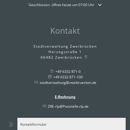
Klicken, um weitere Öffnungs- oder Schließzeiten auszublende
Geschlossen:
öffnet heute um 07:00 Uhr
Kontakt
Stadtverwaltung Zweibrücken
Herzogstraße 1
66482
Zweibrücken
+49 6332 871-0
+49 6332 871-100
stadtverwaltung@zweibruecken.de
E-Rechnung
ZRE-rlp@Poststelle.rlp.de
Kontaktformular