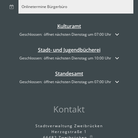
Onlinetermine Bürgerbüro
Kulturamt
Klicken, um weitere Öffnungs- oder Schließzeiten auszublenden
Geschlossen:
öffnet nächsten Dienstag um 07:00 Uhr
Stadt- und Jugendbücherei
Klicken, um weitere Öffnungs- oder Schließzeiten auszublenden
Geschlossen:
öffnet nächsten Dienstag um 10:00 Uhr
Standesamt
Klicken, um weitere Öffnungs- oder Schließzeiten auszublenden
Geschlossen:
öffnet nächsten Dienstag um 07:00 Uhr
Kontakt
Stadtverwaltung Zweibrücken
Herzogstraße 1
66482
Zweibrücken