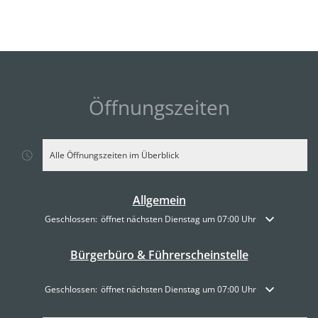
Öffnungszeiten
Alle Öffnungszeiten im Überblick
Allgemein
Klicken, um weitere Öffnungs- oder Schließzeiten auszublenden
Geschlossen:
öffnet nächsten Dienstag um 07:00 Uhr
Bürgerbüro & Führerscheinstelle
Klicken, um weitere Öffnungs- oder Schließzeiten auszublenden
Geschlossen:
öffnet nächsten Dienstag um 07:00 Uhr