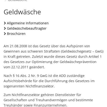
Schulverwaltungs- und Spor
Politik & Wahlen
Offene Jugendarbeit
Bürgersprechstunde
F
N
Standort
D
Geldwäsche
Geldwäsche
Stadtbauamt
Ortsvorsteher/innen
Presse- und Downloadbereich
Radverkehrsbeauftragter der Stadt
Z
F
Unternehmer
I
Standesamt
Stadtrat & Ratsmitglieder
Allgemeine Informationen
Stellenangebote
Saatkrähen im Zweibrücker Stadtge
R
K
E
Unternehmensdatenbank
N
Geldwäschebeauftragter
Stadtwerke Zweibrücken G
Verwaltungsleitung & Stadtv
Barrierefreiheitserklärung
Seniorenarbeit
L
Broschüren
P
GeWoBau GmbH
Wahlen
S
Sozialer Zusammenhalt
U
Am 21.08.2008 ist das Gesetz über das Aufspüren von
UBZ
W
N
Gewinnen aus schweren Straftaten (Geldwäschegesetz – GwG)
Vereine und Interessengemeinscha
Stadtbus ZW
in Kraft getreten. Zuletzt wurde dieses Gesetz durch Artikel 1
W
V
Vororte, Einwohnerzahlen, Lage, Pa
des Gesetzes zur Optimierung der Geldwäscheprävention
vom 22.12.2011 geändert.
W
WENDEPUNKT - Suchtberatung der 
Nach § 16 Abs. 2 Nr. 9 GwG ist die ADD zuständige
Familienkarte Rheinland-Pfalz
Aufsichtsbehörde für die Durchführung des Gesetzes im
sogenannten Nichtfinanzsektor.
Zum Nichtfinanzsektor gehören Dienstleister für
Gesellschaften und Treuhandvermögen und bestimmte
Treuhänder sowie Finanzunternehmen.