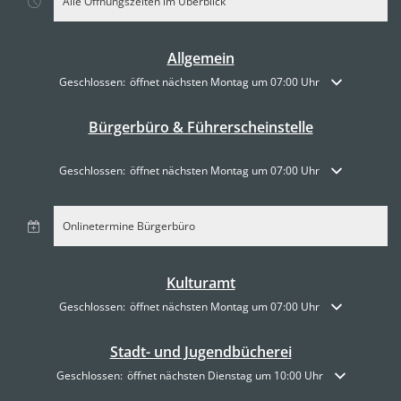
Alle Öffnungszeiten im Überblick
Allgemein
Klicken, um weitere Öffnungs- oder Schließzeiten auszublenden
Geschlossen:
öffnet nächsten Montag um 07:00 Uhr
Bürgerbüro & Führerscheinstelle
Klicken, um weitere Öffnungs- oder Schließzeiten auszublenden
Geschlossen:
öffnet nächsten Montag um 07:00 Uhr
Onlinetermine Bürgerbüro
Kulturamt
Klicken, um weitere Öffnungs- oder Schließzeiten auszublenden
Geschlossen:
öffnet nächsten Montag um 07:00 Uhr
Stadt- und Jugendbücherei
Klicken, um weitere Öffnungs- oder Schließzeiten auszublenden
Geschlossen:
öffnet nächsten Dienstag um 10:00 Uhr