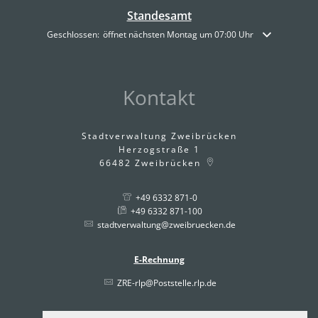
Standesamt
Klicken, um weitere Öffnungs- oder Schließzeiten auszublenden
Geschlossen:
öffnet nächsten Montag um 07:00 Uhr
Kontakt
Stadtverwaltung Zweibrücken
Herzogstraße 1
66482
Zweibrücken
+49 6332 871-0
+49 6332 871-100
stadtverwaltung@zweibruecken.de
E-Rechnung
ZRE-rlp@Poststelle.rlp.de