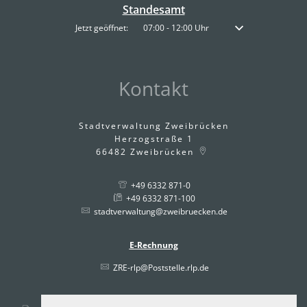
Standesamt
Klicken, um weitere Öffnungs- oder Schließzeiten auszublenden
Jetzt geöffnet:
07:00
-
12:00
Uhr
Von 07:00 bis 12:00 
Kontakt
Stadtverwaltung Zweibrücken
Herzogstraße 1
66482
Zweibrücken
+49 6332 871-0
+49 6332 871-100
stadtverwaltung@zweibruecken.de
E-Rechnung
ZRE-rlp@Poststelle.rlp.de