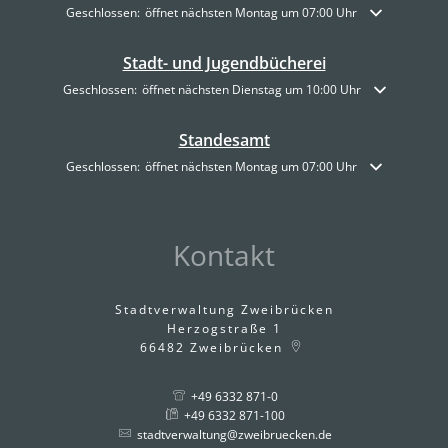
Klicken, um weitere Öffnungs- oder Schließzeiten auszublenden
Geschlossen:
öffnet nächsten Montag um 07:00 Uhr
Stadt- und Jugendbücherei
Klicken, um weitere Öffnungs- oder Schließzeiten auszublenden
Geschlossen:
öffnet nächsten Dienstag um 10:00 Uhr
Standesamt
Klicken, um weitere Öffnungs- oder Schließzeiten auszublenden
Geschlossen:
öffnet nächsten Montag um 07:00 Uhr
Kontakt
Stadtverwaltung Zweibrücken
Herzogstraße 1
66482
Zweibrücken
+49 6332 871-0
+49 6332 871-100
stadtverwaltung@zweibruecken.de