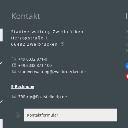
Kontakt
Stadtverwaltung Zweibrücken
Herzogstraße 1
66482
Zweibrücken
+49 6332 871-0
uszublenden
+49 6332 871-100
stadtverwaltung@zweibruecken.de
E-Rechnung
ZRE-rlp@Poststelle.rlp.de
uszublenden
Kontaktformular