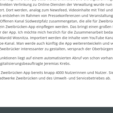
irekten Verlinkung zu Online-Diensten der Verwaltung wurde nun 
rt. Dort werden, analog zum Newsfeed, Videoinhalte mit Titel und
eos entstehen im Rahmen von Pressekonferenzen und Veranstaltunge
Offenen Kanal Südwestpfalz zusammengetan, die alle für Zweibrü
 Mein Zweibrücken-App einpflegen werden. Das bringt einen großen
 der App. Ich möchte mich herzlich für die Zusammenarbeit bedan
Marold Wosnitza. Importiert werden die Inhalte vom YouTube Kan
e-Kanal. Man werde auch künftig die App weiterentwickeln und ve
weibrücker interessanter zu gestalten, versprach der Oberbürge
unktionen liegt auf einem automatisierten Abruf von schon vorha
igitalisierungsbeauftragte Jeremias Krebs.
n Zweibrücken App bereits knapp 4000 Nutzerinnen und Nutzer. Sie
tadtwerke Zweibrücken und des Umwelt- und Servicebetriebes ab.