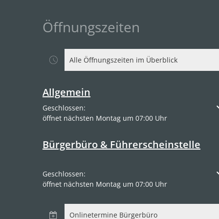
Öffnungszeiten
Alle Öffnungszeiten im Überblick
Allgemein
Klicken, um weitere Öffnungs- oder Schließzeiten a
Geschlossen:
öffnet nächsten Montag um 07:00 Uhr
Bürgerbüro & Führerscheinstelle
Klicken, um weitere Öffnungs- oder Schließzeiten a
Geschlossen:
öffnet nächsten Montag um 07:00 Uhr
Onlinetermine Bürgerbüro