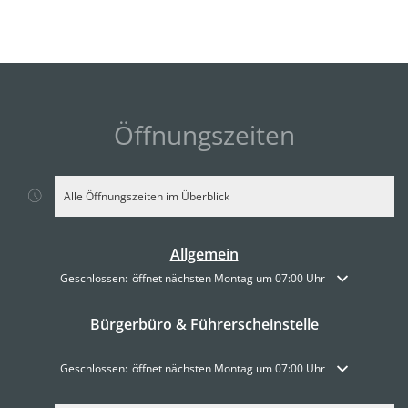
Öffnungszeiten
Alle Öffnungszeiten im Überblick
Allgemein
Klicken, um weitere Öffnungs- oder Schließzeiten auszublenden
Geschlossen:
öffnet nächsten Montag um 07:00 Uhr
Bürgerbüro & Führerscheinstelle
Klicken, um weitere Öffnungs- oder Schließzeiten auszublenden
Geschlossen:
öffnet nächsten Montag um 07:00 Uhr