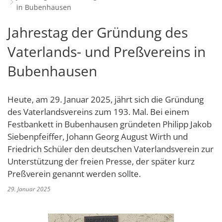
in Bubenhausen
Schulverwaltungs- und Spor
Politik & Wahlen
Offene Jugendarbeit
Bürgersprechstunde
F
N
Standort
D
Stadtbauamt
Ortsvorsteher/innen
Jahrestag der Gründung des
Presse- und Downloadbereich
Radverkehrsbeauftragter der Stadt
Z
F
Unternehmer
I
Standesamt
Stadtrat & Ratsmitglieder
Vaterlands- und Preßvereins in
Stellenangebote
Saatkrähen im Zweibrücker Stadtge
R
K
E
Unternehmensdatenbank
N
Stadtwerke Zweibrücken G
Verwaltungsleitung & Stadtv
Bubenhausen
Barrierefreiheitserklärung
Seniorenarbeit
L
P
GeWoBau GmbH
Wahlen
S
Sozialer Zusammenhalt
U
UBZ
Heute, am 29. Januar 2025, jährt sich die Gründung
W
N
Vereine und Interessengemeinscha
des Vaterlandsvereins zum 193. Mal. Bei einem
Stadtbus ZW
W
V
Festbankett in Bubenhausen gründeten Philipp Jakob
Vororte, Einwohnerzahlen, Lage, Pa
Siebenpfeiffer, Johann Georg August Wirth und
W
WENDEPUNKT - Suchtberatung der 
Friedrich Schüler den deutschen Vaterlandsverein zur
Unterstützung der freien Presse, der später kurz
Familienkarte Rheinland-Pfalz
Preßverein genannt werden sollte.
29. Januar 2025