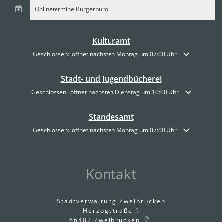
Onlinetermine Bürgerbüro
Kulturamt
Klicken, um weitere Öffnungs- oder Schließzeiten auszublenden
Geschlossen:
öffnet nächsten Montag um 07:00 Uhr
Stadt- und Jugendbücherei
Klicken, um weitere Öffnungs- oder Schließzeiten auszublenden
Geschlossen:
öffnet nächsten Dienstag um 10:00 Uhr
Standesamt
Klicken, um weitere Öffnungs- oder Schließzeiten auszublenden
Geschlossen:
öffnet nächsten Montag um 07:00 Uhr
Kontakt
Stadtverwaltung Zweibrücken
Herzogstraße 1
66482
Zweibrücken