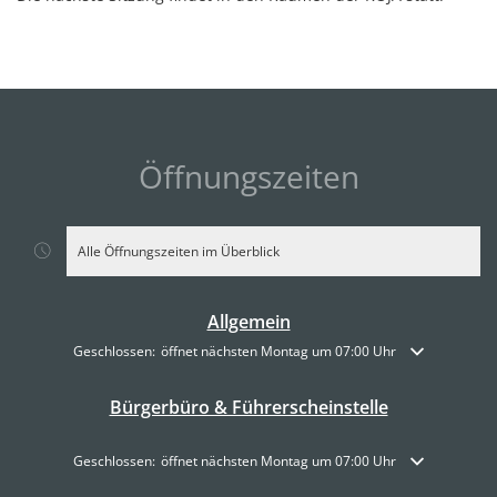
Öffnungszeiten
Alle Öffnungszeiten im Überblick
Allgemein
Klicken, um weitere Öffnungs- oder Schließzeiten auszublenden
Geschlossen:
öffnet nächsten Montag um 07:00 Uhr
Bürgerbüro & Führerscheinstelle
Klicken, um weitere Öffnungs- oder Schließzeiten auszublenden
Geschlossen:
öffnet nächsten Montag um 07:00 Uhr