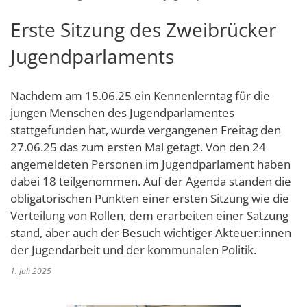
Schulverwaltungs- und Spor
Politik & Wahlen
Offene Jugendarbeit
Bürgersprechstunde
F
N
Standort
D
Erste Sitzung des Zweibrücker
Stadtbauamt
Ortsvorsteher/innen
Presse- und Downloadbereich
Radverkehrsbeauftragter der Stadt
Z
F
Unternehmer
I
Jugendparlaments
Standesamt
Stadtrat & Ratsmitglieder
Stellenangebote
Saatkrähen im Zweibrücker Stadtge
R
K
E
Unternehmensdatenbank
N
Stadtwerke Zweibrücken G
Verwaltungsleitung & Stadtv
Barrierefreiheitserklärung
Seniorenarbeit
Nachdem am 15.06.25 ein Kennenlerntag für die
L
P
GeWoBau GmbH
Wahlen
jungen Menschen des Jugendparlamentes
S
Sozialer Zusammenhalt
U
stattgefunden hat, wurde vergangenen Freitag den
UBZ
W
N
27.06.25 das zum ersten Mal getagt. Von den 24
Vereine und Interessengemeinscha
Stadtbus ZW
angemeldeten Personen im Jugendparlament haben
W
V
Vororte, Einwohnerzahlen, Lage, Pa
dabei 18 teilgenommen. Auf der Agenda standen die
W
obligatorischen Punkten einer ersten Sitzung wie die
WENDEPUNKT - Suchtberatung der 
Verteilung von Rollen, dem erarbeiten einer Satzung
Familienkarte Rheinland-Pfalz
stand, aber auch der Besuch wichtiger Akteuer:innen
der Jugendarbeit und der kommunalen Politik.
1. Juli 2025