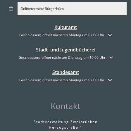
Onlinetermine Bürgerbüro
Kulturamt
Klicken, um weitere Öffnungs- oder Schließzeiten auszublenden
Geschlossen:
öffnet nächsten Montag um 07:00 Uhr
Stadt- und Jugendbücherei
Klicken, um weitere Öffnungs- oder Schließzeiten auszublenden
Geschlossen:
öffnet nächsten Dienstag um 10:00 Uhr
Standesamt
Klicken, um weitere Öffnungs- oder Schließzeiten auszublenden
Geschlossen:
öffnet nächsten Montag um 07:00 Uhr
Kontakt
Stadtverwaltung Zweibrücken
Herzogstraße 1