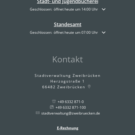
Stadt- und Jugendbücherei
Klicken, um weitere Öffnungs- oder Schließzeiten auszublende
Geschlossen:
öffnet heute um 14:00 Uhr
Standesamt
Klicken, um weitere Öffnungs- oder Schließzeiten auszublende
Geschlossen:
öffnet heute um 07:00 Uhr
Kontakt
Stadtverwaltung Zweibrücken
Herzogstraße 1
66482
Zweibrücken
+49 6332 871-0
+49 6332 871-100
stadtverwaltung@zweibruecken.de
E-Rechnung