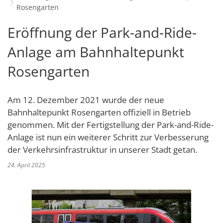
Rosengarten
Schulverwaltungs- und Spor
Politik & Wahlen
Offene Jugendarbeit
Bürgersprechstunde
F
N
Standort
D
Stadtbauamt
Ortsvorsteher/innen
Eröffnung der Park-and-Ride-
Presse- und Downloadbereich
Radverkehrsbeauftragter der Stadt
Z
F
Unternehmer
I
Standesamt
Stadtrat & Ratsmitglieder
Anlage am Bahnhaltepunkt
Stellenangebote
Saatkrähen im Zweibrücker Stadtge
R
K
E
Unternehmensdatenbank
N
Stadtwerke Zweibrücken G
Verwaltungsleitung & Stadtv
Rosengarten
Barrierefreiheitserklärung
Seniorenarbeit
L
P
GeWoBau GmbH
Wahlen
S
Sozialer Zusammenhalt
U
UBZ
Am 12. Dezember 2021 wurde der neue
W
N
Vereine und Interessengemeinscha
Bahnhaltepunkt Rosengarten offiziell in Betrieb
Stadtbus ZW
W
V
genommen. Mit der Fertigstellung der Park-and-Ride-
Vororte, Einwohnerzahlen, Lage, Pa
Anlage ist nun ein weiterer Schritt zur Verbesserung
W
WENDEPUNKT - Suchtberatung der 
der Verkehrsinfrastruktur in unserer Stadt getan.
Familienkarte Rheinland-Pfalz
24. April 2025