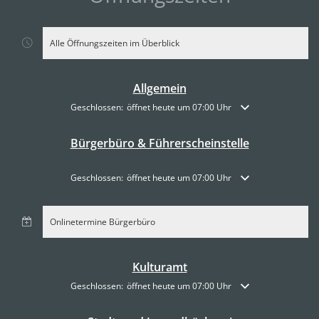
Alle Öffnungszeiten im Überblick
Allgemein
Klicken, um weitere Öffnungs- oder Schließzeiten auszublende
Geschlossen:
öffnet heute um 07:00 Uhr
Bürgerbüro & Führerscheinstelle
Klicken, um weitere Öffnungs- oder Schließzeiten auszublende
Geschlossen:
öffnet heute um 07:00 Uhr
Onlinetermine Bürgerbüro
Kulturamt
Klicken, um weitere Öffnungs- oder Schließzeiten auszublende
Geschlossen:
öffnet heute um 07:00 Uhr