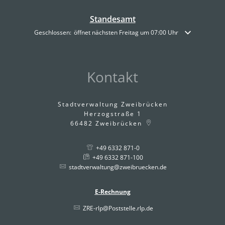
Standesamt
Klicken, um weitere Öffnungs- oder Schließzeiten auszublenden
Geschlossen:
öffnet nächsten Freitag um 07:00 Uhr
Kontakt
Stadtverwaltung Zweibrücken
Herzogstraße 1
66482
Zweibrücken
+49 6332 871-0
+49 6332 871-100
stadtverwaltung@zweibruecken.de
E-Rechnung
ZRE-rlp@Poststelle.rlp.de