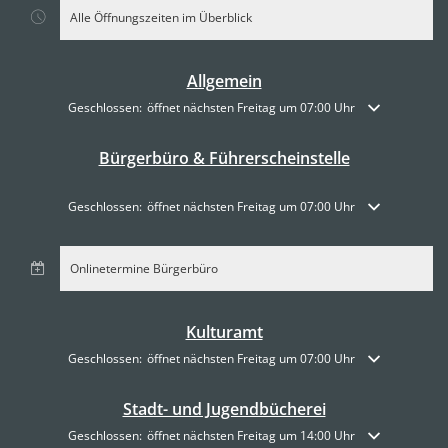
Alle Öffnungszeiten im Überblick
Allgemein
Klicken, um weitere Öffnungs- oder Schließzeiten auszublenden
Geschlossen:
öffnet nächsten Freitag um 07:00 Uhr
Bürgerbüro & Führerscheinstelle
Klicken, um weitere Öffnungs- oder Schließzeiten auszublenden
Geschlossen:
öffnet nächsten Freitag um 07:00 Uhr
Onlinetermine Bürgerbüro
Kulturamt
Klicken, um weitere Öffnungs- oder Schließzeiten auszublenden
Geschlossen:
öffnet nächsten Freitag um 07:00 Uhr
Stadt- und Jugendbücherei
Klicken, um weitere Öffnungs- oder Schließzeiten auszublenden
Geschlossen:
öffnet nächsten Freitag um 14:00 Uhr