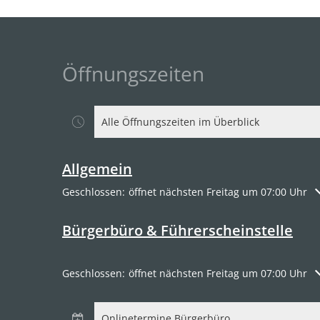
Öffnungszeiten
Alle Öffnungszeiten im Überblick
Allgemein
Klicken, um weitere Öffnungs- oder Schließzeiten a
Geschlossen:
öffnet nächsten Freitag um 07:00 Uhr
Bürgerbüro & Führerscheinstelle
Klicken, um weitere Öffnungs- oder Schließzeiten a
Geschlossen:
öffnet nächsten Freitag um 07:00 Uhr
Onlinetermine Bürgerbüro