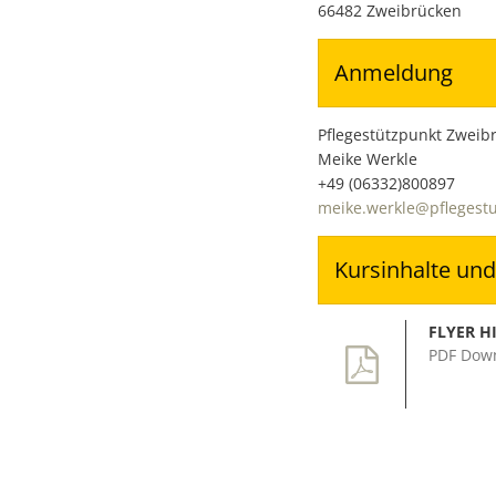
66482 Zweibrücken
Anmeldung
Pflegestützpunkt Zweib
Meike Werkle
+49 (06332)800897
meike.werkle@pflegestu
Kursinhalte und
FLYER H
PDF Dow