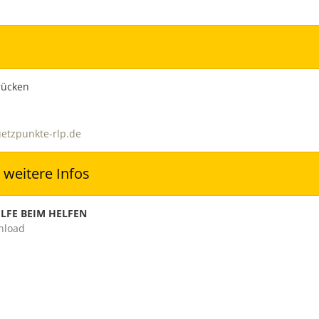
rücken
etzpunkte-rlp.de
 weitere Infos
ILFE BEIM HELFEN
nload