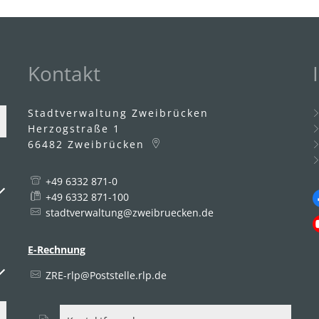
Kontakt
Stadtverwaltung Zweibrücken
Herzogstraße 1
66482
Zweibrücken
+49 6332 871-0
uszublenden
+49 6332 871-100
stadtverwaltung@zweibruecken.de
E-Rechnung
uszublenden
ZRE-rlp@Poststelle.rlp.de