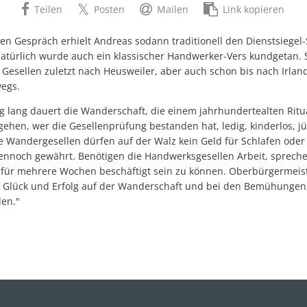
Teilen
Posten
Mailen
Link kopieren
n Gespräch erhielt Andreas sodann traditionell den Dienstsiegel-
türlich wurde auch ein klassischer Handwerker-Vers kundgetan. 
esellen zuletzt nach Heusweiler, aber auch schon bis nach Irlan
wegs.
g lang dauert die Wanderschaft, die einem jahrhundertealten Ritual
ehen, wer die Gesellenprüfung bestanden hat, ledig, kinderlos, jün
ie Wandergesellen dürfen auf der Walz kein Geld für Schlafen oder
ennoch gewährt. Benötigen die Handwerksgesellen Arbeit, spreche
 für mehrere Wochen beschäftigt sein zu können. Oberbürgermeis
el Glück und Erfolg auf der Wanderschaft und bei den Bemühungen,
den."