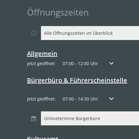
Öffnungszeiten
Alle Öffnungszeiten im Überblick
Allgemein
Klicken, um weitere Öffnungs- oder Schließzeiten a
Jetzt geöffnet:
07:00
-
12:00
Uhr
Von 07:00 bis 1
Bürgerbüro & Führerscheinstelle
Klicken, um weitere Öffnungs- oder Schließzeiten a
Jetzt geöffnet:
07:00
-
14:30
Uhr
Von 07:00 bis 1
Onlinetermine Bürgerbüro
Kulturamt