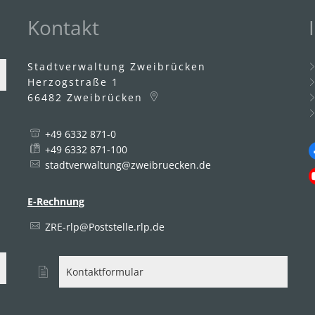
Kontakt
Stadtverwaltung Zweibrücken
Herzogstraße 1
66482
Zweibrücken
+49 6332 871-0
uszublenden
2:00 Uhr
+49 6332 871-100
stadtverwaltung@zweibruecken.de
E-Rechnung
uszublenden
4:30 Uhr
ZRE-rlp@Poststelle.rlp.de
Kontaktformular