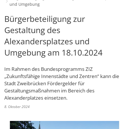
und Umgebung
Schulverwaltungs- und Spor
Politik & Wahlen
Offene Jugendarbeit
Bürgersprechstunde
F
N
Standort
D
Stadtbauamt
Ortsvorsteher/innen
Bürgerbeteiligung zur
Presse- und Downloadbereich
Radverkehrsbeauftragter der Stadt
Z
F
Unternehmer
I
Standesamt
Stadtrat & Ratsmitglieder
Gestaltung des
Stellenangebote
Saatkrähen im Zweibrücker Stadtge
R
K
E
Unternehmensdatenbank
N
Stadtwerke Zweibrücken G
Verwaltungsleitung & Stadtv
Alexandersplatzes und
Barrierefreiheitserklärung
Seniorenarbeit
L
P
GeWoBau GmbH
Wahlen
Umgebung am 18.10.2024
S
Sozialer Zusammenhalt
U
UBZ
W
N
Vereine und Interessengemeinscha
Stadtbus ZW
Im Rahmen des Bundesprogramms ZIZ
W
V
Vororte, Einwohnerzahlen, Lage, Pa
„Zukunftsfähige Innenstädte und Zentren“ kann die
W
Stadt Zweibrücken Fördergelder für
WENDEPUNKT - Suchtberatung der 
Gestaltungsmaßnahmen im Bereich des
Familienkarte Rheinland-Pfalz
Alexanderplatzes einsetzen.
8. Oktober 2024