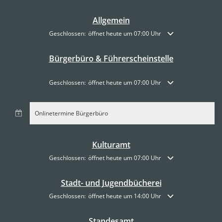
Allgemein
Klicken, um weitere Öffnungs- oder Schließzeiten auszublende
Geschlossen:
öffnet heute um 07:00 Uhr
Bürgerbüro & Führerscheinstelle
Klicken, um weitere Öffnungs- oder Schließzeiten auszublende
Geschlossen:
öffnet heute um 07:00 Uhr
Onlinetermine Bürgerbüro
Kulturamt
Klicken, um weitere Öffnungs- oder Schließzeiten auszublende
Geschlossen:
öffnet heute um 07:00 Uhr
Stadt- und Jugendbücherei
Klicken, um weitere Öffnungs- oder Schließzeiten auszublende
Geschlossen:
öffnet heute um 14:00 Uhr
Standesamt