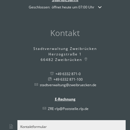
Klicken, um weitere Öffnungs- oder Schließzeiten auszublende
Geschlossen:
öffnet heute um 07:00 Uhr
Kontakt
Stadtverwaltung Zweibrücken
Herzogstraße 1
66482
Zweibrücken
+49 6332 871-0
+49 6332 871-100
stadtverwaltung@zweibruecken.de
E-Rechnung
ZRE-rlp@Poststelle.rlp.de
Kontaktformular