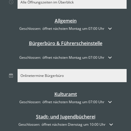
Alle Öffnungszeiten im Überblick
Allgemein
Klicken, um weitere Öffnungs- oder Schließzeiten auszublenden
Geschlossen:
öffnet nächsten Montag um 07:00 Uhr
Bürgerbüro & Führerscheinstelle
Klicken, um weitere Öffnungs- oder Schließzeiten auszublenden
Geschlossen:
öffnet nächsten Montag um 07:00 Uhr
Onlinetermine Bürgerbüro
Kulturamt
Klicken, um weitere Öffnungs- oder Schließzeiten auszublenden
Geschlossen:
öffnet nächsten Montag um 07:00 Uhr
Stadt- und Jugendbücherei
Klicken, um weitere Öffnungs- oder Schließzeiten auszublenden
Geschlossen:
öffnet nächsten Dienstag um 10:00 Uhr