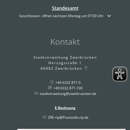
Standesamt
Klicken, um weitere Öffnungs- oder Schließzeiten auszublenden
Geschlossen:
öffnet nächsten Montag um 07:00 Uhr
Kontakt
Stadtverwaltung Zweibrücken
Herzogstraße 1
66482
Zweibrücken
+49 6332 871-0
+49 6332 871-100
stadtverwaltung@zweibruecken.de
E-Rechnung
ZRE-rlp@Poststelle.rlp.de