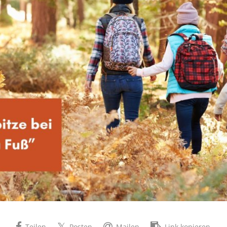
Teilen
Posten
Mailen
Link kopieren