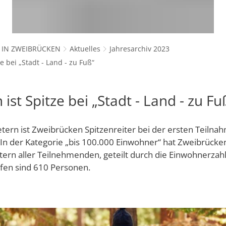
tungen
Betreuung von Kindern unter drei 
Standort
ngsamt
Kindertagesstätten
s- und Sportamt
nde
Kommunale offene Jugendarbeit Z
Unternehmer
 IN ZWEIBRÜCKEN
Aktuelles
Jahresarchiv 2023
Städtische Spiel- und Lernstuben
nnen
Jugendzentrum "Max18"
der Stadt Zweibrücken
Unternehmensdatenban
e bei „Stadt - Land - zu Fuß“
Praktikum und Ausbildung im Erzi
tglieder
 Stadtgebiet
evangelische Kindertagesstätten
ibrücken GmbH
ng & Stadtvorstand
ist Spitze bei „Stadt - Land - zu Fu
Veranstaltungen und Projekte
Seniorenbeirat
Sozialer Zusammenhalt entlang d
tern ist Zweibrücken Spitzenreiter bei der ersten Teilna
Arbeitskreis Senioren
Sozialer Zusammenhalt an der Ste
meinschaften
Neuen Verein anmelden
 In der Kategorie „bis 100.000 Einwohner“ hat Zweibrücke
tern aller Teilnehmenden, geteilt durch die Einwohnerzahl,
 Lage, Partnerstädte
Vororte
ufen sind 610 Personen.
ung der Stadt Zweibrücken
Selbsthilfegruppe "Bleifrei"
WENDEPUNKT - Fachstelle für Suc
falz