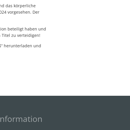
nd das körperliche
024 vorgesehen. Der
ion beteiligt haben und
itel zu verteidigen!
ß“ herunterladen und
Information