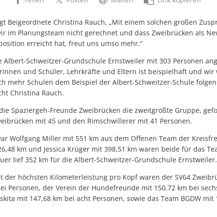
sagt Beigeordnete Christina Rauch, „Mit einem solchen großen Zusp
ir im Planungsteam nicht gerechnet und dass Zweibrücken als N
osition erreicht hat, freut uns umso mehr.“
ie Albert-Schweitzer-Grundschule Ernstweiler mit 303 Personen ang
nnen und Schüler, Lehrkräfte und Eltern ist beispielhaft und wir
 mehr Schulen dem Beispiel der Albert-Schweitzer-Schule folgen
cht Christina Rauch.
die Spaziergeh-Freunde Zweibrücken die zweitgrößte Gruppe, gef
weibrücken mit 45 und den Rimschwillerer mit 41 Personen.
ar Wolfgang Miller mit 551 km aus dem Offenen Team der Kreisfre
6,48 km und Jessica Krüger mit 398,51 km waren beide für das Te
er lief 352 km für die Albert-Schweitzer-Grundschule Ernstweiler.
t der höchsten Kilometerleistung pro Kopf waren der SV64 Zweibr
ei Personen, der Verein der Hundefreunde mit 150,72 km bei sech
kita mit 147,68 km bei acht Personen, sowie das Team BGDW mit 