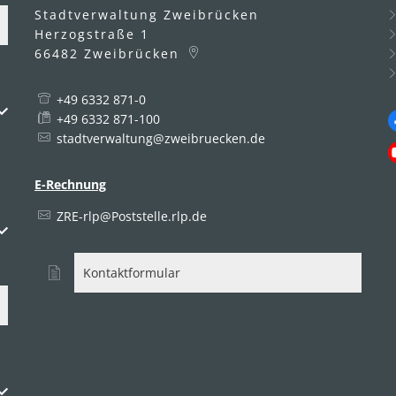
Stadtverwaltung Zweibrücken
Herzogstraße 1
66482
Zweibrücken
+49 6332 871-0
uszublenden
+49 6332 871-100
stadtverwaltung@zweibruecken.de
E-Rechnung
ZRE-rlp@Poststelle.rlp.de
uszublenden
Kontaktformular
uszublenden