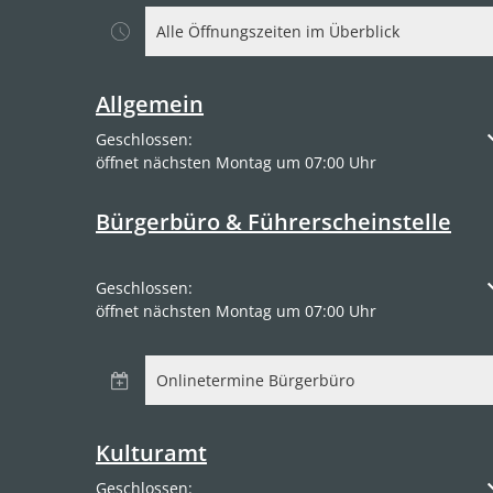
Alle Öffnungszeiten im Überblick
Allgemein
Klicken, um weitere Öffnungs- oder Schließzeiten a
Geschlossen:
öffnet nächsten Montag um 07:00 Uhr
Bürgerbüro & Führerscheinstelle
Klicken, um weitere Öffnungs- oder Schließzeiten a
Geschlossen:
öffnet nächsten Montag um 07:00 Uhr
Onlinetermine Bürgerbüro
Kulturamt
Klicken, um weitere Öffnungs- oder Schließzeiten a
Geschlossen: