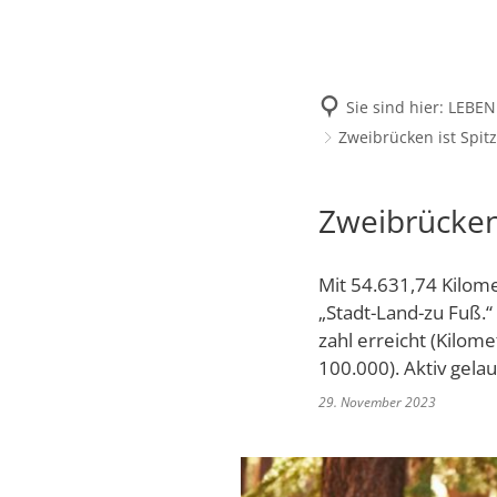
Rechtsamt
Öffnungszeiten
Kinderbetreuungseinrich
Rechnungsprüfu
Schulverwaltung
Politik & Wahlen
Offene Jugendarbeit
Bürgersprechstu
Sie sind hier:
LEBEN
Stadtbauamt
Ortsvorsteher/i
Presse- und Downloadbereich
Radverkehrsbeauftragter 
Zweibrücken ist Spitz
Standesamt
Stadtrat & Ratsmi
Stellenangebote
Saatkrähen im Zweibrücker
Stadtwerke Zwe
Verwaltungsleitu
Zweibrücken 
Barrierefreiheitserklärung
Seniorenarbeit
GeWoBau GmbH
Wahlen
Sozialer Zusammenhalt
UBZ
Mit 54.631,74 Kilome
Vereine und Interessenge
„Stadt-Land-zu Fuß.“
Stadtbus ZW
zahl erreicht (Kilome
Vororte, Einwohnerzahlen,
100.000). Aktiv gela
WENDEPUNKT - Suchtberat
29. November 2023
Familienkarte Rheinland-P