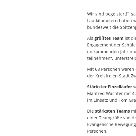
Wir sind begeistert!“, 
Laufkilometern haben w
bundesweit die Spitzenp
Als
größtes Team
ist d
Engagement der Schüleri
im kommenden Jahr noch
teilnehmen“, unterstrei
Mit 68 Personen waren 
der Kreisfreien Stadt Z
Stärkster Einzelläufer
w
Manfred Wachter mit 42
im Einsatz und Tom Grau
Die
stärksten Teams
mi
einer Teamgröße von dr
Evangelische Bewegungs
Personen.