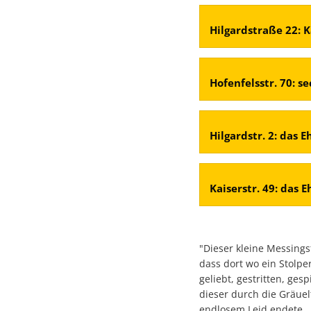
Hilgardstraße 22: 
Hofenfelsstr. 70: s
Hilgardstr. 2: das 
Kaiserstr. 49: das 
"Dieser kleine Messingst
dass dort wo ein Stolpe
geliebt, gestritten, ges
dieser durch die Gräuel
endlosem Leid endete.