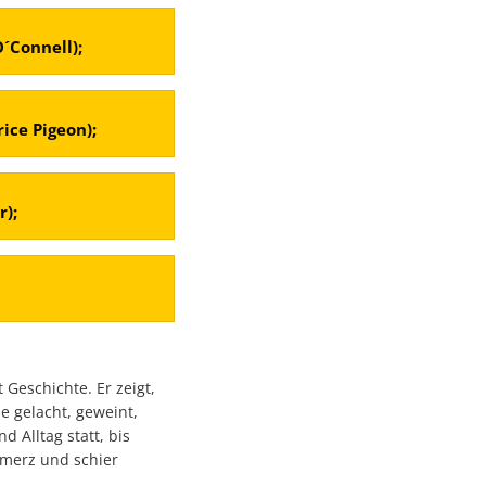
´Connell);
ice Pigeon);
r);
t Geschichte. Er zeigt,
e gelacht, geweint,
d Alltag statt, bis
hmerz und schier