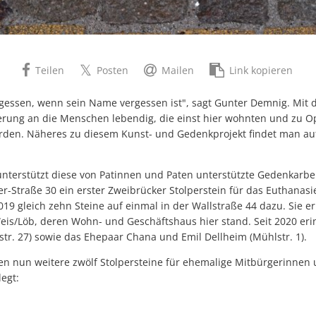
Teilen
Posten
Mailen
Link kopieren
rgessen, wenn sein Name vergessen ist", sagt Gunter Demnig. Mit 
erung an die Menschen lebendig, die einst hier wohnten und zu O
rden. Näheres zu diesem Kunst- und Gedenkprojekt findet man auf
unterstützt diese von Patinnen und Paten unterstützte Gedenkarb
er-Straße 30 ein erster Zweibrücker Stolperstein für das Euthanasi
19 gleich zehn Steine auf einmal in der Wallstraße 44 dazu. Sie e
eis/Löb, deren Wohn- und Geschäftshaus hier stand. Seit 2020 eri
lstr. 27) sowie das Ehepaar Chana und Emil Dellheim (Mühlstr. 1).
 nun weitere zwölf Stolpersteine für ehemalige Mitbürgerinnen
egt: