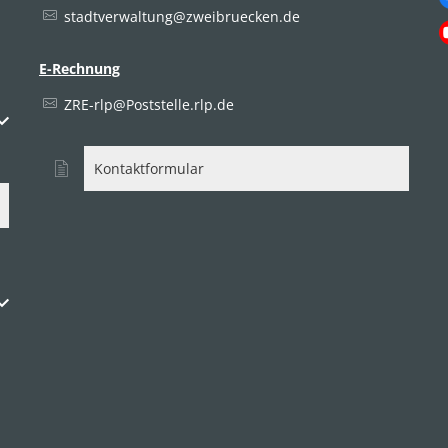
stadtverwaltung@zweibruecken.de
E-Rechnung
ZRE-rlp@Poststelle.rlp.de
uszublenden
Kontaktformular
uszublenden
uszublenden