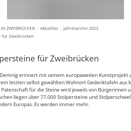
tungen
Betreuung von Kindern unter drei 
Standort
ngsamt
Kindertagesstätten
s- und Sportamt
nde
Kommunale offene Jugendarbeit Z
Unternehmer
 IN ZWEIBRÜCKEN
Aktuelles
Jahresarchiv 2023
Städtische Spiel- und Lernstuben
nnen
Jugendzentrum "Max18"
der Stadt Zweibrücken
Unternehmensdatenban
e für Zweibrücken
Praktikum und Ausbildung im Erzi
tglieder
 Stadtgebiet
evangelische Kindertagesstätten
ibrücken GmbH
ng & Stadtvorstand
lpersteine für Zweibrücken
Veranstaltungen und Projekte
Seniorenbeirat
Sozialer Zusammenhalt entlang d
 Demnig erinnert mit seinem europaweiten Kunstprojekt a
Arbeitskreis Senioren
Sozialer Zusammenhalt an der Ste
meinschaften
Neuen Verein anmelden
hrem letzten selbst gewählten Wohnort Gedenktafeln aus 
 Patenschaft für die Steine wird jeweils von Bürgerinnen 
 Lage, Partnerstädte
Vororte
hen liegen über 77.000 Stolpersteine und Stolperschwel
ung der Stadt Zweibrücken
Selbsthilfegruppe "Bleifrei"
dern Europas. Es werden immer mehr.
WENDEPUNKT - Fachstelle für Suc
falz