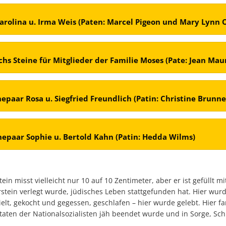
Karolina u. Irma Weis (Paten: Marcel Pigeon und Mary Lynn O
echs Steine für Mitglieder der Familie Moses (Pate: Jean Maur
Ehepaar Rosa u. Siegfried Freundlich (Patin: Christine Brunne
Ehepaar Sophie u. Bertold Kahn (Patin: Hedda Wilms)
ein misst vielleicht nur 10 auf 10 Zentimeter, aber er ist gefüllt mi
rstein verlegt wurde, jüdisches Leben stattgefunden hat. Hier wurd
pielt, gekocht und gegessen, geschlafen – hier wurde gelebt. Hier fan
taten der Nationalsozialisten jäh beendet wurde und in Sorge, Sc