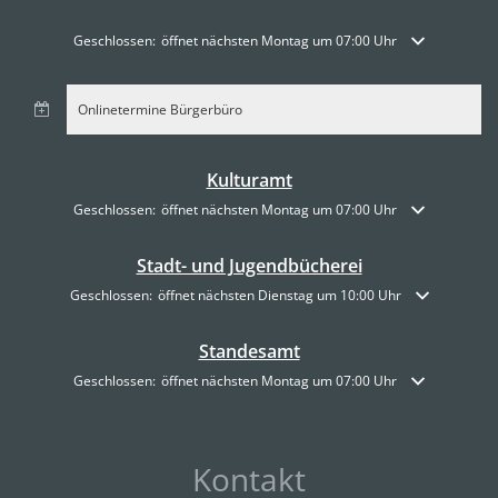
Klicken, um weitere Öffnungs- oder Schließzeiten auszublenden
Geschlossen:
öffnet nächsten Montag um 07:00 Uhr
Onlinetermine Bürgerbüro
Kulturamt
Klicken, um weitere Öffnungs- oder Schließzeiten auszublenden
Geschlossen:
öffnet nächsten Montag um 07:00 Uhr
Stadt- und Jugendbücherei
Klicken, um weitere Öffnungs- oder Schließzeiten auszublenden
Geschlossen:
öffnet nächsten Dienstag um 10:00 Uhr
Standesamt
Klicken, um weitere Öffnungs- oder Schließzeiten auszublenden
Geschlossen:
öffnet nächsten Montag um 07:00 Uhr
Kontakt