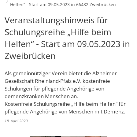
Helfen“ - Start am 09.05.2023 in 66482 Zweibrücken
Schulverwaltungs- und Spor
Politik & Wahlen
Offene Jugendarbeit
Bürgersprechstunde
F
N
Standort
D
Stadtbauamt
Ortsvorsteher/innen
Veranstaltungshinweis für
Presse- und Downloadbereich
Radverkehrsbeauftragter der Stadt
Z
F
Unternehmer
I
Standesamt
Stadtrat & Ratsmitglieder
Schulungsreihe „Hilfe beim
Stellenangebote
Saatkrähen im Zweibrücker Stadtge
R
K
E
Unternehmensdatenbank
N
Stadtwerke Zweibrücken G
Verwaltungsleitung & Stadtv
Helfen“ - Start am 09.05.2023 in
Barrierefreiheitserklärung
Seniorenarbeit
L
P
GeWoBau GmbH
Wahlen
Zweibrücken
S
Sozialer Zusammenhalt
U
UBZ
W
N
Vereine und Interessengemeinscha
Stadtbus ZW
Als gemeinnütziger Verein bietet die Alzheimer
W
V
Vororte, Einwohnerzahlen, Lage, Pa
Gesellschaft Rheinland-Pfalz e.V. kostenfreie
W
Schulungen für pflegende Angehörige von
WENDEPUNKT - Suchtberatung der 
demenzkranken Menschen an.
Familienkarte Rheinland-Pfalz
Kostenfreie Schulungsreihe „Hilfe beim Helfen“ für
pflegende Angehörige von Menschen mit Demenz.
18. April 2023