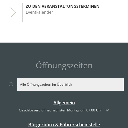
ZU DEN VERANSTALTUNGSTERMINEN
Eventkalender
Öffnungszeiten
Alle Öffnungszeiten im Überblick
Allgemein
Klicken, um weitere Öffnungs- oder Schließzeiten auszublenden
Geschlossen:
öffnet nächsten Montag um 07:00 Uhr
Bürgerbüro & Führerscheinstelle