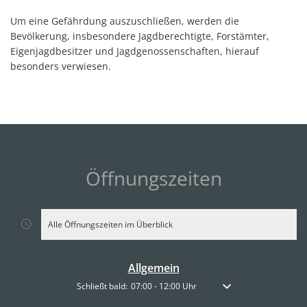
Um eine Gefährdung auszuschließen, werden die
Bevölkerung, insbesondere Jagdberechtigte, Forstämter,
Eigenjagdbesitzer und Jagdgenossenschaften, hierauf
besonders verwiesen.
Öffnungszeiten
Alle Öffnungszeiten im Überblick
Allgemein
Klicken, um weitere Öffnungs- oder Schließzeiten auszublen
Schließt bald:
07:00
-
12:00
Uhr
Von 07:00 bis 12:00 Uhr