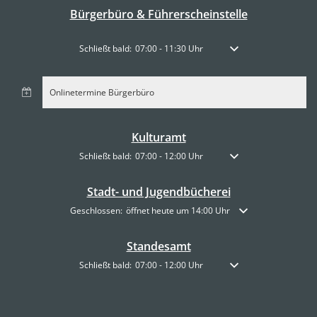
Bürgerbüro & Führerscheinstelle
Klicken, um weitere Öffnungs- oder Schließzeiten auszublen
Schließt bald:
07:00
-
11:30
Uhr
Von 07:00 bis 11:30 Uhr
Onlinetermine Bürgerbüro
Kulturamt
Klicken, um weitere Öffnungs- oder Schließzeiten auszublen
Schließt bald:
07:00
-
12:00
Uhr
Von 07:00 bis 12:00 Uhr
Stadt- und Jugendbücherei
Klicken, um weitere Öffnungs- oder Schließzeiten auszublende
Geschlossen:
öffnet heute um 14:00 Uhr
Standesamt
Klicken, um weitere Öffnungs- oder Schließzeiten auszublen
Schließt bald:
07:00
-
12:00
Uhr
Von 07:00 bis 12:00 Uhr