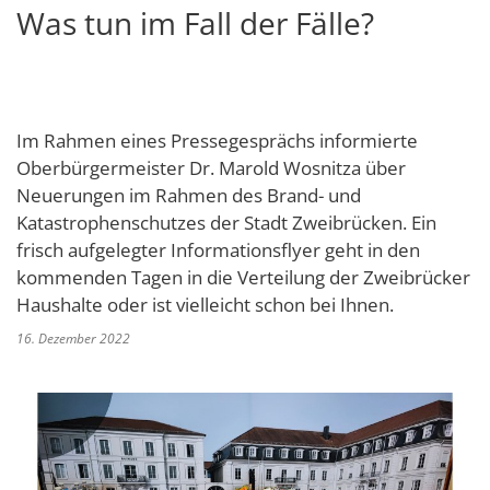
Was tun im Fall der Fälle?
Schulverwaltungs- und Spor
Politik & Wahlen
Offene Jugendarbeit
Bürgersprechstunde
F
N
Standort
D
Stadtbauamt
Ortsvorsteher/innen
Presse- und Downloadbereich
Radverkehrsbeauftragter der Stadt
Z
F
Unternehmer
I
Standesamt
Stadtrat & Ratsmitglieder
Stellenangebote
Saatkrähen im Zweibrücker Stadtge
R
K
E
Unternehmensdatenbank
N
Stadtwerke Zweibrücken G
Verwaltungsleitung & Stadtv
Im Rahmen eines Pressegesprächs informierte
Barrierefreiheitserklärung
Seniorenarbeit
L
P
Oberbürgermeister Dr. Marold Wosnitza über
GeWoBau GmbH
Wahlen
S
Sozialer Zusammenhalt
Neuerungen im Rahmen des Brand- und
U
UBZ
Katastrophenschutzes der Stadt Zweibrücken. Ein
W
N
Vereine und Interessengemeinscha
frisch aufgelegter Informationsflyer geht in den
Stadtbus ZW
W
V
kommenden Tagen in die Verteilung der Zweibrücker
Vororte, Einwohnerzahlen, Lage, Pa
Haushalte oder ist vielleicht schon bei Ihnen.
W
WENDEPUNKT - Suchtberatung der 
16. Dezember 2022
Familienkarte Rheinland-Pfalz