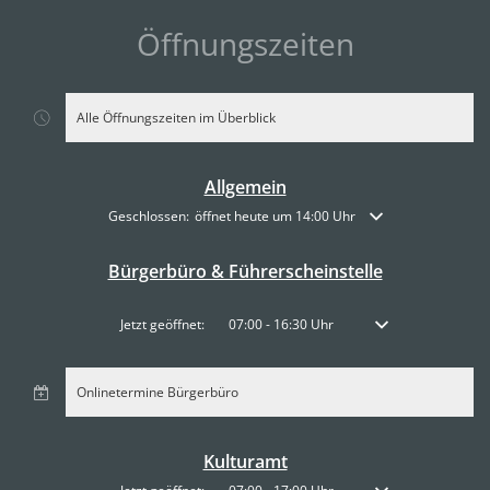
Öffnungszeiten
Alle Öffnungszeiten im Überblick
Allgemein
Klicken, um weitere Öffnungs- oder Schließzeiten auszublende
Geschlossen:
öffnet heute um 14:00 Uhr
Bürgerbüro & Führerscheinstelle
Klicken, um weitere Öffnungs- oder Schließzeiten auszublenden
Jetzt geöffnet:
07:00
-
16:30
Uhr
Von 07:00 bis 16:30 
Onlinetermine Bürgerbüro
Kulturamt