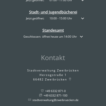
Klicken, um weitere Öffnungs- oder Schließzeiten auszublenden
Jetzt geöffnet:
07:00
-
17:00
Uhr
Von 07:00 bis 17:00 
Stadt- und Jugendbücherei
Klicken, um weitere Öffnungs- oder Schließzeiten auszublenden
Jetzt geöffnet:
10:00
-
15:00
Uhr
Von 10:00 bis 15:00 
Standesamt
Klicken, um weitere Öffnungs- oder Schließzeiten auszublende
Geschlossen:
öffnet heute um 14:00 Uhr
Kontakt
Stadtverwaltung Zweibrücken
Herzogstraße 1
66482
Zweibrücken
+49 6332 871-0
+49 6332 871-100
stadtverwaltung@zweibruecken.de