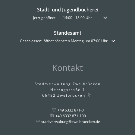
Stadt- und Jugendbücherei
Klicken, um weitere Öffnungs- oder Schließzeiten auszublenden
Jetzt geöffnet:
14:00
-
18:00
Uhr
Von 14:00 bis 18:00 
Standesamt
Klicken, um weitere Öffnungs- oder Schließzeiten auszublenden
Geschlossen:
öffnet nächsten Montag um 07:00 Uhr
Kontakt
Stadtverwaltung Zweibrücken
Herzogstraße 1
66482
Zweibrücken
+49 6332 871-0
+49 6332 871-100
stadtverwaltung@zweibruecken.de