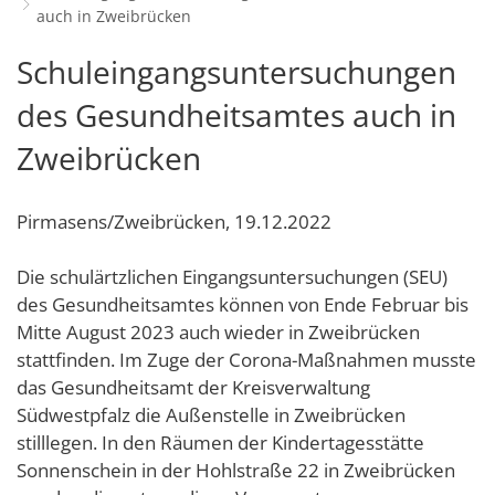
auch in Zweibrücken
Schulverwaltungs- und Spor
Politik & Wahlen
Offene Jugendarbeit
Bürgersprechstunde
F
N
Standort
D
Stadtbauamt
Ortsvorsteher/innen
Schuleingangsuntersuchungen
Presse- und Downloadbereich
Radverkehrsbeauftragter der Stadt
Z
F
Unternehmer
I
Standesamt
Stadtrat & Ratsmitglieder
des Gesundheitsamtes auch in
Stellenangebote
Saatkrähen im Zweibrücker Stadtge
R
K
E
Unternehmensdatenbank
N
Stadtwerke Zweibrücken G
Verwaltungsleitung & Stadtv
Zweibrücken
Barrierefreiheitserklärung
Seniorenarbeit
L
P
GeWoBau GmbH
Wahlen
S
Sozialer Zusammenhalt
U
UBZ
Pirmasens/Zweibrücken, 19.12.2022
W
N
Vereine und Interessengemeinscha
Stadtbus ZW
W
V
Die schulärtzlichen Eingangsuntersuchungen (SEU)
Vororte, Einwohnerzahlen, Lage, Pa
des Gesundheitsamtes können von Ende Februar bis
W
WENDEPUNKT - Suchtberatung der 
Mitte August 2023 auch wieder in Zweibrücken
stattfinden. Im Zuge der Corona-Maßnahmen musste
Familienkarte Rheinland-Pfalz
das Gesundheitsamt der Kreisverwaltung
Südwestpfalz die Außenstelle in Zweibrücken
stilllegen. In den Räumen der Kindertagesstätte
Sonnenschein in der Hohlstraße 22 in Zweibrücken