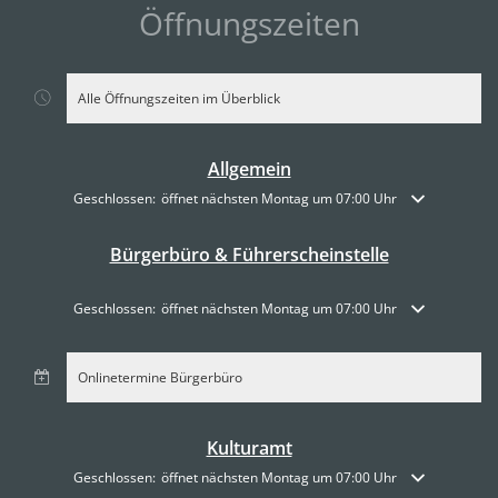
Öffnungszeiten
Alle Öffnungszeiten im Überblick
Allgemein
Klicken, um weitere Öffnungs- oder Schließzeiten auszublenden
Geschlossen:
öffnet nächsten Montag um 07:00 Uhr
Bürgerbüro & Führerscheinstelle
Klicken, um weitere Öffnungs- oder Schließzeiten auszublenden
Geschlossen:
öffnet nächsten Montag um 07:00 Uhr
Onlinetermine Bürgerbüro
Kulturamt
Klicken, um weitere Öffnungs- oder Schließzeiten auszublenden
Geschlossen:
öffnet nächsten Montag um 07:00 Uhr