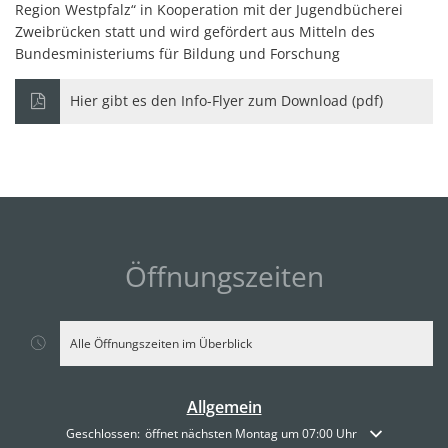
Region Westpfalz“ in Kooperation mit der Jugendbücherei
Zweibrücken statt und wird gefördert aus Mitteln des
Bundesministeriums für Bildung und Forschung
Hier gibt es den Info-Flyer zum Download (pdf)
Öffnungszeiten
Alle Öffnungszeiten im Überblick
Allgemein
Klicken, um weitere Öffnungs- oder Schließzeiten auszublenden
Geschlossen:
öffnet nächsten Montag um 07:00 Uhr