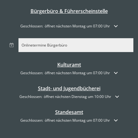
Bürgerbüro & Führerscheinstelle
Klicken, um weitere Öffnungs- oder Schließzeiten auszublenden
Geschlossen:
öffnet nächsten Montag um 07:00 Uhr
Onlinetermine Bürgerbüro
Kulturamt
Klicken, um weitere Öffnungs- oder Schließzeiten auszublenden
Geschlossen:
öffnet nächsten Montag um 07:00 Uhr
Stadt- und Jugendbücherei
Klicken, um weitere Öffnungs- oder Schließzeiten auszublenden
Geschlossen:
öffnet nächsten Dienstag um 10:00 Uhr
Standesamt
Klicken, um weitere Öffnungs- oder Schließzeiten auszublenden
Geschlossen:
öffnet nächsten Montag um 07:00 Uhr