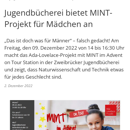
Schulverwaltungs- und Spor
Politik & Wahlen
Offene Jugendarbeit
Bürgersprechstunde
F
N
Standort
D
Jugendbücherei bietet MINT-
Stadtbauamt
Ortsvorsteher/innen
Presse- und Downloadbereich
Radverkehrsbeauftragter der Stadt
Z
F
Unternehmer
I
Projekt für Mädchen an
Standesamt
Stadtrat & Ratsmitglieder
Stellenangebote
Saatkrähen im Zweibrücker Stadtge
R
K
E
Unternehmensdatenbank
N
Stadtwerke Zweibrücken G
Verwaltungsleitung & Stadtv
Barrierefreiheitserklärung
Seniorenarbeit
„Das ist doch was für Männer“ – falsch gedacht! Am
L
P
GeWoBau GmbH
Wahlen
Freitag, den 09. Dezember 2022 von 14 bis 16:30 Uhr
S
Sozialer Zusammenhalt
U
macht das Ada-Lovelace-Projekt mit MINT im Advent
UBZ
W
N
on Tour Station in der Zweibrücker Jugendbücherei
Vereine und Interessengemeinscha
Stadtbus ZW
und zeigt, dass Naturwissenschaft und Technik etwas
W
V
Vororte, Einwohnerzahlen, Lage, Pa
für jedes Geschlecht sind.
W
WENDEPUNKT - Suchtberatung der 
2. Dezember 2022
Familienkarte Rheinland-Pfalz