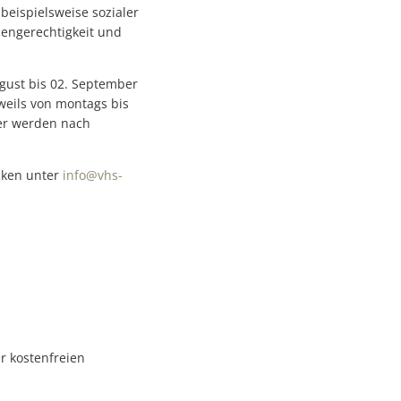
beispielsweise sozialer
cengerechtigkeit und
gust bis 02. September
eweils von montags bis
her werden nach
cken unter
info@vhs-
r kostenfreien