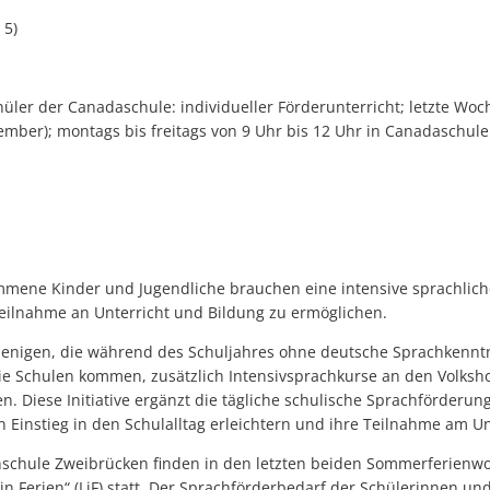
 5)
üler der Canadaschule: individueller Förderunterricht; letzte Wo
tember); montags bis freitags von 9 Uhr bis 12 Uhr in Canadaschul
ene Kinder und Jugendliche brauchen eine intensive sprachlich
Teilnahme an Unterricht und Bildung zu ermöglichen.
jenigen, die während des Schuljahres ohne deutsche Sprachkenntn
ie Schulen kommen, zusätzlich Intensivsprachkurse an den Volksh
. Diese Initiative ergänzt die tägliche schulische Sprachförderun
 Einstieg in den Schulalltag erleichtern und ihre Teilnahme am Un
hschule Zweibrücken finden in den letzten beiden Sommerferienwo
 Ferien“ (LiF) statt. Der Sprachförderbedarf der Schülerinnen und