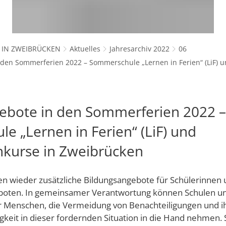
tungen
Betreuung von Kindern unter drei 
Standort
ngsamt
Kindertagesstätten
s- und Sportamt
nde
Kommunale offene Jugendarbeit Z
Unternehmer
 IN ZWEIBRÜCKEN
Aktuelles
Jahresarchiv 2022
06
Städtische Spiel- und Lernstuben
nnen
Jugendzentrum "Max18"
der Stadt Zweibrücken
Unternehmensdatenban
den Sommerferien 2022 – Sommerschule „Lernen in Ferien“ (LiF) u
Praktikum und Ausbildung im Erzi
tglieder
 Stadtgebiet
evangelische Kindertagesstätten
ibrücken GmbH
ng & Stadtvorstand
Veranstaltungen und Projekte
ebote in den Sommerferien 2022 –
Seniorenbeirat
Sozialer Zusammenhalt entlang d
 „Lernen in Ferien“ (LiF) und
Arbeitskreis Senioren
Sozialer Zusammenhalt an der Ste
meinschaften
Neuen Verein anmelden
hkurse in Zweibrücken
 Lage, Partnerstädte
Vororte
ung der Stadt Zweibrücken
Selbsthilfegruppe "Bleifrei"
n wieder zusätzliche Bildungsangebote für Schülerinnen 
oten. In gemeinsamer Verantwortung können Schulen un
WENDEPUNKT - Fachstelle für Suc
falz
r Menschen, die Vermeidung von Benachteiligungen und ih
keit in dieser fordernden Situation in die Hand nehmen. 