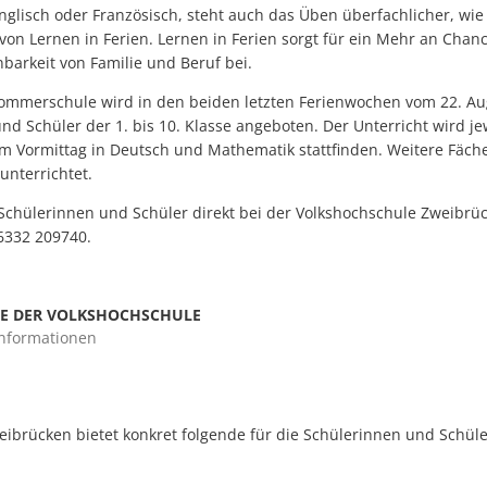
glisch oder Französisch, steht auch das Üben überfachlicher, wie 
on Lernen in Ferien. Lernen in Ferien sorgt für ein Mehr an Chan
nbarkeit von Familie und Beruf bei.
 Sommerschule wird in den beiden letzten Ferienwochen vom 22. Au
nd Schüler der 1. bis 10. Klasse angeboten. Der Unterricht wird j
 am Vormittag in Deutsch und Mathematik stattfinden. Weitere Fäc
unterrichtet.
chülerinnen und Schüler direkt bei der Volkshochschule Zweibrü
332 209740.
TE DER VOLKSHOCHSCHULE
Informationen
ibrücken bietet konkret folgende für die Schülerinnen und Schüle