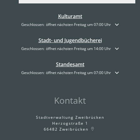
Kulturamt
Klicken, um weitere Öffnungs- oder Schließzeiten auszublenden
Geschlossen:
öffnet nächsten Freitag um 07:00 Uhr
Stadt- und Jugendbücherei
Klicken, um weitere Öffnungs- oder Schließzeiten auszublenden
Geschlossen:
öffnet nächsten Freitag um 14:00 Uhr
Standesamt
Klicken, um weitere Öffnungs- oder Schließzeiten auszublenden
Geschlossen:
öffnet nächsten Freitag um 07:00 Uhr
Kontakt
Stadtverwaltung Zweibrücken
Herzogstraße 1
66482
Zweibrücken