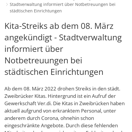
Stadtverwaltung informiert über Notbetreuungen bei
Schulverwaltungs- und Spor
Politik & Wahlen
Offene Jugendarbeit
Bürgersprechstunde
F
N
Standort
D
städtischen Einrichtungen
Stadtbauamt
Ortsvorsteher/innen
Presse- und Downloadbereich
Radverkehrsbeauftragter der Stadt
Z
F
Unternehmer
I
Kita-Streiks ab dem 08. März
Standesamt
Stadtrat & Ratsmitglieder
Stellenangebote
Saatkrähen im Zweibrücker Stadtge
R
K
E
Unternehmensdatenbank
N
angekündigt - Stadtverwaltung
Stadtwerke Zweibrücken G
Verwaltungsleitung & Stadtv
Barrierefreiheitserklärung
Seniorenarbeit
L
P
informiert über
GeWoBau GmbH
Wahlen
S
Sozialer Zusammenhalt
U
UBZ
Notbetreuungen bei
W
N
Vereine und Interessengemeinscha
Stadtbus ZW
städtischen Einrichtungen
W
V
Vororte, Einwohnerzahlen, Lage, Pa
W
WENDEPUNKT - Suchtberatung der 
Ab dem 08. März 2022 drohen Streiks in den städt.
Zweibrücker Kitas. Hintergrund ist ein Aufruf der
Familienkarte Rheinland-Pfalz
Gewerkschaft Ver.di. Die Kitas in Zweibrücken haben
aktuell aufgrund von erkranktem Personal, unter
anderem durch Corona, ohnehin schon
eingeschränkte Angebote. Durch diese fehlenden