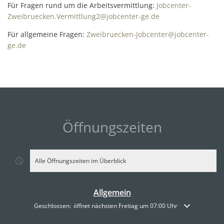
Für Fragen rund um die Arbeitsvermittlung:
Jobcenter-
Zweibruecken.Vermittlung2@jobcenter-ge.de
Für allgemeine Fragen:
Zweibruecken-Jobcenter@jobcenter-
ge.de
Öffnungszeiten
Alle Öffnungszeiten im Überblick
Allgemein
Klicken, um weitere Öffnungs- oder Schließzeiten auszublenden
Geschlossen:
öffnet nächsten Freitag um 07:00 Uhr