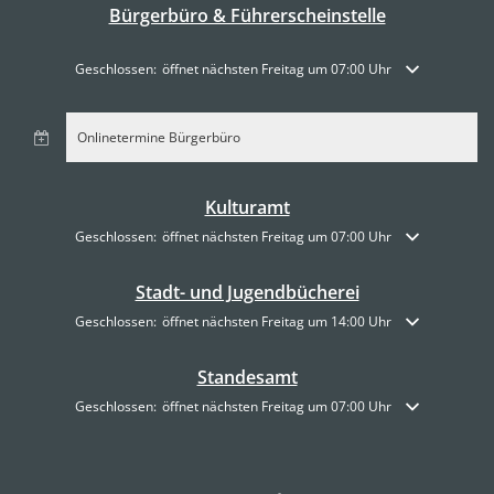
Bürgerbüro & Führerscheinstelle
Klicken, um weitere Öffnungs- oder Schließzeiten auszublenden
Geschlossen:
öffnet nächsten Freitag um 07:00 Uhr
Onlinetermine Bürgerbüro
Kulturamt
Klicken, um weitere Öffnungs- oder Schließzeiten auszublenden
Geschlossen:
öffnet nächsten Freitag um 07:00 Uhr
Stadt- und Jugendbücherei
Klicken, um weitere Öffnungs- oder Schließzeiten auszublenden
Geschlossen:
öffnet nächsten Freitag um 14:00 Uhr
Standesamt
Klicken, um weitere Öffnungs- oder Schließzeiten auszublenden
Geschlossen:
öffnet nächsten Freitag um 07:00 Uhr