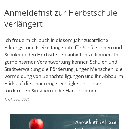
Schulverwaltungs- und Spor
Politik & Wahlen
Offene Jugendarbeit
Bürgersprechstunde
F
N
Standort
D
Anmeldefrist zur Herbstschule
Stadtbauamt
Ortsvorsteher/innen
Presse- und Downloadbereich
Radverkehrsbeauftragter der Stadt
Z
F
Unternehmer
I
verlängert
Standesamt
Stadtrat & Ratsmitglieder
Stellenangebote
Saatkrähen im Zweibrücker Stadtge
R
K
E
Unternehmensdatenbank
N
Stadtwerke Zweibrücken G
Verwaltungsleitung & Stadtv
Barrierefreiheitserklärung
Seniorenarbeit
Ich freue mich, auch in diesem Jahr zusätzliche
L
P
GeWoBau GmbH
Wahlen
Bildungs- und Freizeitangebote für Schülerinnen und
S
Sozialer Zusammenhalt
U
Schüler in den Herbstferien anbieten zu können. In
UBZ
W
N
gemeinsamer Verantwortung können Schulen und
Vereine und Interessengemeinscha
Stadtbus ZW
Stadtverwaltung die Förderung junger Menschen, die
W
V
Vororte, Einwohnerzahlen, Lage, Pa
Vermeidung von Benachteiligungen und ihr Abbau im
W
Blick auf die Chancengerechtigkeit in dieser
WENDEPUNKT - Suchtberatung der 
fordernden Situation in die Hand nehmen.
Familienkarte Rheinland-Pfalz
1. Oktober 2021