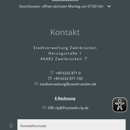
Klicken, um weitere Öffnungs- oder Schließzeiten auszublenden
Geschlossen:
öffnet nächsten Montag um 07:00 Uhr
Kontakt
Stadtverwaltung Zweibrücken
Herzogstraße 1
66482
Zweibrücken
+49 6332 871-0
+49 6332 871-100
stadtverwaltung@zweibruecken.de
E-Rechnung
ZRE-rlp@Poststelle.rlp.de
Kontaktformular