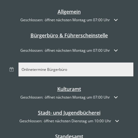
Allgemein
Klicken, um weitere Öffnungs- oder Schließzeiten auszublenden
Geschlossen:
öffnet nächsten Montag um 07:00 Uhr
Bürgerbüro & Führerscheinstelle
Klicken, um weitere Öffnungs- oder Schließzeiten auszublenden
Geschlossen:
öffnet nächsten Montag um 07:00 Uhr
Onlinetermine Bürgerbüro
Kulturamt
Klicken, um weitere Öffnungs- oder Schließzeiten auszublenden
Geschlossen:
öffnet nächsten Montag um 07:00 Uhr
Stadt- und Jugendbücherei
Klicken, um weitere Öffnungs- oder Schließzeiten auszublenden
Geschlossen:
öffnet nächsten Dienstag um 10:00 Uhr
Standesamt