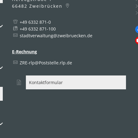
66482
Zweibrücken
+49 6332 871-0
uszublenden
+49 6332 871-100
stadtverwaltung@zweibruecken.de
E-Rechnung
ZRE-rlp@Poststelle.rlp.de
uszublenden
Kontaktformular
uszublenden