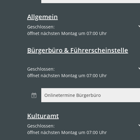
Allgemein
Klicken, um weitere Öffnungs- oder Schließzeiten a
Geschlossen:
öffnet nächsten Montag um 07:00 Uhr
Bürgerbüro & Führerscheinstelle
Klicken, um weitere Öffnungs- oder Schließzeiten a
Geschlossen:
öffnet nächsten Montag um 07:00 Uhr
Onlinetermine Bürgerbüro
Kulturamt
Klicken, um weitere Öffnungs- oder Schließzeiten a
Geschlossen:
öffnet nächsten Montag um 07:00 Uhr