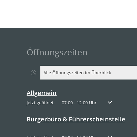
Öffnungszeiten
Alle Öffnungszeiten im Überblick
Allgemein
Klicken, um weitere Öffnungs- oder Schließzeiten a
Jetzt geöffnet:
07:00
-
12:00
Uhr
Von 07:00 bis 1
Bürgerbüro & Führerscheinstelle