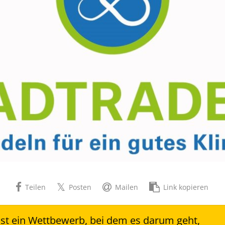
Teilen
Posten
Mailen
Link kopieren
t ein Wettbewerb, bei dem es darum geht,