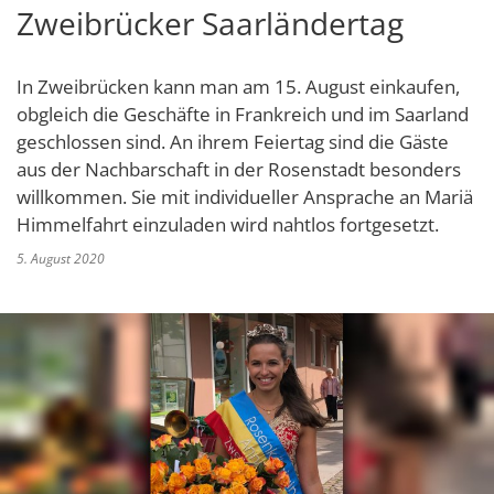
Zweibrücker Saarländertag
Schulverwaltungs- und Spor
Politik & Wahlen
Offene Jugendarbeit
Bürgersprechstunde
F
N
Standort
D
Stadtbauamt
Ortsvorsteher/innen
Presse- und Downloadbereich
Radverkehrsbeauftragter der Stadt
Z
F
Unternehmer
I
In Zweibrücken kann man am 15. August einkaufen,
Standesamt
Stadtrat & Ratsmitglieder
Stellenangebote
Saatkrähen im Zweibrücker Stadtge
R
obgleich die Geschäfte in Frankreich und im Saarland
K
E
Unternehmensdatenbank
N
Stadtwerke Zweibrücken G
Verwaltungsleitung & Stadtv
geschlossen sind. An ihrem Feiertag sind die Gäste
Barrierefreiheitserklärung
Seniorenarbeit
L
P
aus der Nachbarschaft in der Rosenstadt besonders
GeWoBau GmbH
Wahlen
S
Sozialer Zusammenhalt
willkommen. Sie mit individueller Ansprache an Mariä
U
UBZ
Himmelfahrt einzuladen wird nahtlos fortgesetzt.
W
N
Vereine und Interessengemeinscha
Stadtbus ZW
5. August 2020
W
V
Vororte, Einwohnerzahlen, Lage, Pa
W
WENDEPUNKT - Suchtberatung der 
Familienkarte Rheinland-Pfalz