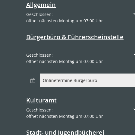
Allgemein
Klicken, um weitere Öffnungs- oder Schließzeiten a
Geschlossen:
öffnet nächsten Montag um 07:00 Uhr
Bürgerbüro & Führerscheinstelle
Klicken, um weitere Öffnungs- oder Schließzeiten a
Geschlossen:
öffnet nächsten Montag um 07:00 Uhr
Onlinetermine Bürgerbüro
Kulturamt
Klicken, um weitere Öffnungs- oder Schließzeiten a
Geschlossen:
öffnet nächsten Montag um 07:00 Uhr
Stadt- und Jugendbücherei