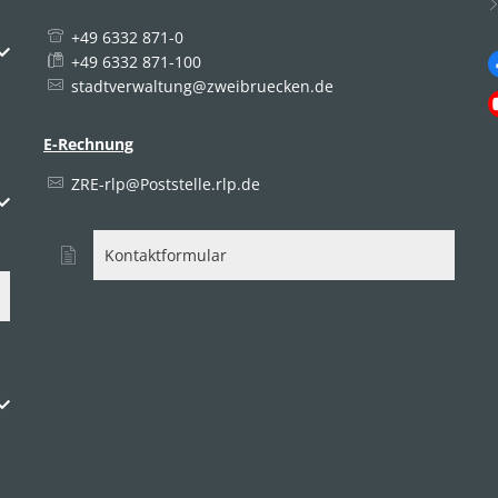
+49 6332 871-0
uszublenden
+49 6332 871-100
stadtverwaltung@zweibruecken.de
E-Rechnung
ZRE-rlp@Poststelle.rlp.de
uszublenden
Kontaktformular
uszublenden