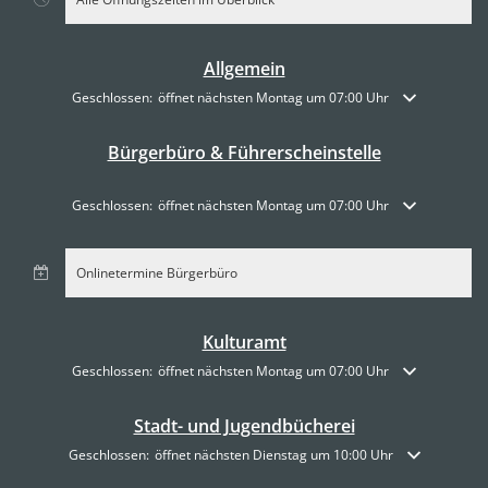
Allgemein
Klicken, um weitere Öffnungs- oder Schließzeiten auszublenden
Geschlossen:
öffnet nächsten Montag um 07:00 Uhr
Bürgerbüro & Führerscheinstelle
Klicken, um weitere Öffnungs- oder Schließzeiten auszublenden
Geschlossen:
öffnet nächsten Montag um 07:00 Uhr
Onlinetermine Bürgerbüro
Kulturamt
Klicken, um weitere Öffnungs- oder Schließzeiten auszublenden
Geschlossen:
öffnet nächsten Montag um 07:00 Uhr
Stadt- und Jugendbücherei
Klicken, um weitere Öffnungs- oder Schließzeiten auszublenden
Geschlossen:
öffnet nächsten Dienstag um 10:00 Uhr