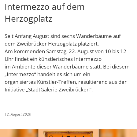
Intermezzo auf dem
Schulverwaltungs- und Spor
Politik & Wahlen
Offene Jugendarbeit
Bürgersprechstunde
F
N
Standort
D
Herzogplatz
Stadtbauamt
Ortsvorsteher/innen
Presse- und Downloadbereich
Radverkehrsbeauftragter der Stadt
Z
F
Unternehmer
I
Standesamt
Stadtrat & Ratsmitglieder
Stellenangebote
Saatkrähen im Zweibrücker Stadtge
R
K
E
Unternehmensdatenbank
N
Seit Anfang August sind sechs Wanderbäume auf
Stadtwerke Zweibrücken G
Verwaltungsleitung & Stadtv
Barrierefreiheitserklärung
Seniorenarbeit
L
dem Zweibrücker Herzogplatz platziert.
P
GeWoBau GmbH
Wahlen
Am kommenden Samstag, 22. August von 10 bis 12
S
Sozialer Zusammenhalt
U
Uhr findet ein künstlerisches Intermezzo
UBZ
W
N
Vereine und Interessengemeinscha
im Ambiente dieser Wanderbäume statt. Bei diesem
Stadtbus ZW
„Intermezzo“ handelt es sich um ein
W
V
Vororte, Einwohnerzahlen, Lage, Pa
organisiertes Künstler-Treffen, resultierend aus der
W
Initiative „StadtGalerie Zweibrücken“.
WENDEPUNKT - Suchtberatung der 
Familienkarte Rheinland-Pfalz
12. August 2020