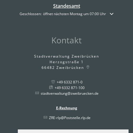
Standesamt
Klicken, um weitere Öffnungs- oder Schließzeiten auszublenden
Geschlossen:
öffnet nächsten Montag um 07:00 Uhr
Kontakt
Stadtverwaltung Zweibrücken
Herzogstraße 1
66482
Zweibrücken
+49 6332 871-0
+49 6332 871-100
stadtverwaltung@zweibruecken.de
E-Rechnung
ZRE-rlp@Poststelle.rlp.de