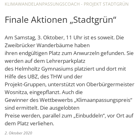
KLIMAWANDELANPASSUNGSCOACH - PROJEKT STADTGRÜN
Schulverwaltungs- und Spor
Politik & Wahlen
Offene Jugendarbeit
Bürgersprechstunde
F
N
Standort
D
Finale Aktionen „Stadtgrün“
Stadtbauamt
Ortsvorsteher/innen
Presse- und Downloadbereich
Radverkehrsbeauftragter der Stadt
Z
F
Unternehmer
I
Standesamt
Stadtrat & Ratsmitglieder
Stellenangebote
Saatkrähen im Zweibrücker Stadtge
R
K
E
Unternehmensdatenbank
N
Am Samstag, 3. Oktober, 11 Uhr ist es soweit. Die
Stadtwerke Zweibrücken G
Verwaltungsleitung & Stadtv
Barrierefreiheitserklärung
Seniorenarbeit
L
P
Zweibrücker Wanderbäume haben
GeWoBau GmbH
Wahlen
ihren endgültigen Platz zum Anwurzeln gefunden. Sie
S
Sozialer Zusammenhalt
U
werden auf dem Lehrerparkplatz
UBZ
W
N
Vereine und Interessengemeinscha
des Helmholtz Gymnasiums platziert und dort mit
Stadtbus ZW
Hilfe des UBZ, des THW und der
W
V
Vororte, Einwohnerzahlen, Lage, Pa
Projekt-Gruppen, unterstützt von Oberbürgermeister
W
Wosnitza, eingepflanzt. Auch die
WENDEPUNKT - Suchtberatung der 
Gewinner des Wettbewerbs „Klimaanpassungspreis“
Familienkarte Rheinland-Pfalz
sind ermittelt. Die ausgelobten
Preise werden, parallel zum „Einbuddeln“, vor Ort auf
dem Platz verliehen.
2. Oktober 2020