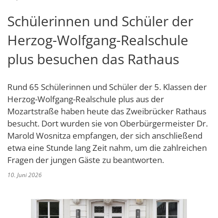
Schulverwaltungs- und Spor
Politik & Wahlen
Offene Jugendarbeit
Bürgersprechstunde
F
N
Standort
D
Schülerinnen und Schüler der
Stadtbauamt
Ortsvorsteher/innen
Presse- und Downloadbereich
Radverkehrsbeauftragter der Stadt
Z
F
Unternehmer
I
Herzog-Wolfgang-Realschule
Standesamt
Stadtrat & Ratsmitglieder
Stellenangebote
Saatkrähen im Zweibrücker Stadtge
R
K
E
Unternehmensdatenbank
N
plus besuchen das Rathaus
Stadtwerke Zweibrücken G
Verwaltungsleitung & Stadtv
Barrierefreiheitserklärung
Seniorenarbeit
L
P
GeWoBau GmbH
Wahlen
S
Sozialer Zusammenhalt
Rund 65 Schülerinnen und Schüler der 5. Klassen der
U
UBZ
Herzog-Wolfgang-Realschule plus aus der
W
N
Vereine und Interessengemeinscha
Mozartstraße haben heute das Zweibrücker Rathaus
Stadtbus ZW
W
V
besucht. Dort wurden sie von Oberbürgermeister Dr.
Vororte, Einwohnerzahlen, Lage, Pa
Marold Wosnitza empfangen, der sich anschließend
W
WENDEPUNKT - Suchtberatung der 
etwa eine Stunde lang Zeit nahm, um die zahlreichen
Fragen der jungen Gäste zu beantworten.
Familienkarte Rheinland-Pfalz
10. Juni 2026