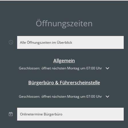
Öffnungszeiten
Alle Öffnungszeiten im Überblick
Allgemein
Klicken, um weitere Öffnungs- oder Schließzeiten auszublenden
Geschlossen:
öffnet nächsten Montag um 07:00 Uhr
Bürgerbüro & Führerscheinstelle
Klicken, um weitere Öffnungs- oder Schließzeiten auszublenden
Geschlossen:
öffnet nächsten Montag um 07:00 Uhr
Onlinetermine Bürgerbüro