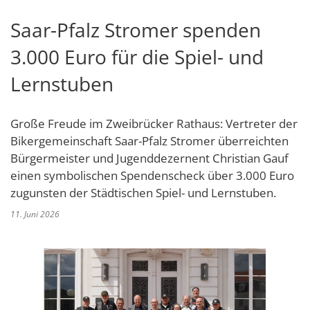
Schulverwaltungs- und Spor
Politik & Wahlen
Offene Jugendarbeit
Bürgersprechstunde
F
N
Standort
D
Saar-Pfalz Stromer spenden
Stadtbauamt
Ortsvorsteher/innen
Presse- und Downloadbereich
Radverkehrsbeauftragter der Stadt
Z
F
Unternehmer
I
3.000 Euro für die Spiel- und
Standesamt
Stadtrat & Ratsmitglieder
Stellenangebote
Saatkrähen im Zweibrücker Stadtge
R
K
E
Unternehmensdatenbank
N
Lernstuben
Stadtwerke Zweibrücken G
Verwaltungsleitung & Stadtv
Barrierefreiheitserklärung
Seniorenarbeit
L
P
GeWoBau GmbH
Wahlen
S
Sozialer Zusammenhalt
Große Freude im Zweibrücker Rathaus: Vertreter der
U
UBZ
Bikergemeinschaft Saar-Pfalz Stromer überreichten
W
N
Vereine und Interessengemeinscha
Bürgermeister und Jugenddezernent Christian Gauf
Stadtbus ZW
W
V
einen symbolischen Spendenscheck über 3.000 Euro
Vororte, Einwohnerzahlen, Lage, Pa
zugunsten der Städtischen Spiel- und Lernstuben.
W
WENDEPUNKT - Suchtberatung der 
11. Juni 2026
Familienkarte Rheinland-Pfalz