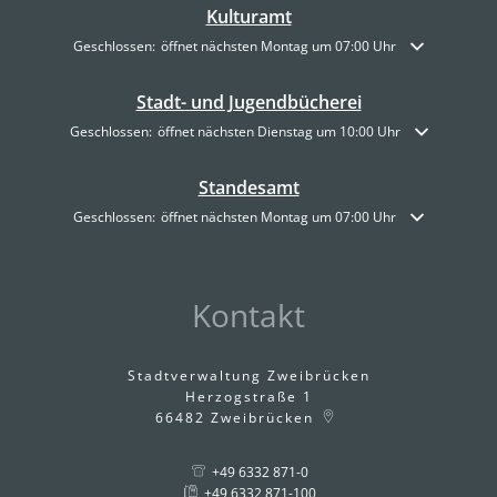
Kulturamt
Klicken, um weitere Öffnungs- oder Schließzeiten auszublenden
Geschlossen:
öffnet nächsten Montag um 07:00 Uhr
Stadt- und Jugendbücherei
Klicken, um weitere Öffnungs- oder Schließzeiten auszublenden
Geschlossen:
öffnet nächsten Dienstag um 10:00 Uhr
Standesamt
Klicken, um weitere Öffnungs- oder Schließzeiten auszublenden
Geschlossen:
öffnet nächsten Montag um 07:00 Uhr
Kontakt
Stadtverwaltung Zweibrücken
Herzogstraße 1
66482
Zweibrücken
+49 6332 871-0
+49 6332 871-100