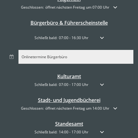
Klicken, um weitere Öffnungs- oder Schließzeiten auszublenden
Geschlossen:
öffnet nächsten Freitag um 07:00 Uhr
Bürgerbüro & Führerscheinstelle
Klicken, um weitere Öffnungs- oder Schließzeiten auszublen
Schließt bald:
07:00
-
16:30
Uhr
Von 07:00 bis 16:30 Uhr
Onlinetermine Bürgerbüro
Kulturamt
Klicken, um weitere Öffnungs- oder Schließzeiten auszublen
Schließt bald:
07:00
-
17:00
Uhr
Von 07:00 bis 17:00 Uhr
Stadt- und Jugendbücherei
Klicken, um weitere Öffnungs- oder Schließzeiten auszublenden
Geschlossen:
öffnet nächsten Freitag um 14:00 Uhr
Standesamt
Klicken, um weitere Öffnungs- oder Schließzeiten auszublen
Schließt bald:
14:00
-
17:00
Uhr
Von 14:00 bis 17:00 Uhr