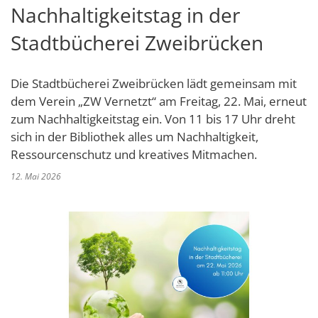
Nachhaltigkeitstag in der
Schulverwaltungs- und Spor
Politik & Wahlen
Offene Jugendarbeit
Bürgersprechstunde
F
N
Standort
D
Stadtbücherei Zweibrücken
Stadtbauamt
Ortsvorsteher/innen
Presse- und Downloadbereich
Radverkehrsbeauftragter der Stadt
Z
F
Unternehmer
I
Standesamt
Stadtrat & Ratsmitglieder
Stellenangebote
Saatkrähen im Zweibrücker Stadtge
R
K
E
Unternehmensdatenbank
N
Die Stadtbücherei Zweibrücken lädt gemeinsam mit
Stadtwerke Zweibrücken G
Verwaltungsleitung & Stadtv
Barrierefreiheitserklärung
Seniorenarbeit
L
dem Verein „ZW Vernetzt“ am Freitag, 22. Mai, erneut
P
GeWoBau GmbH
Wahlen
zum Nachhaltigkeitstag ein. Von 11 bis 17 Uhr dreht
S
Sozialer Zusammenhalt
U
sich in der Bibliothek alles um Nachhaltigkeit,
UBZ
W
N
Vereine und Interessengemeinscha
Ressourcenschutz und kreatives Mitmachen.
Stadtbus ZW
W
V
12. Mai 2026
Vororte, Einwohnerzahlen, Lage, Pa
W
WENDEPUNKT - Suchtberatung der 
Familienkarte Rheinland-Pfalz