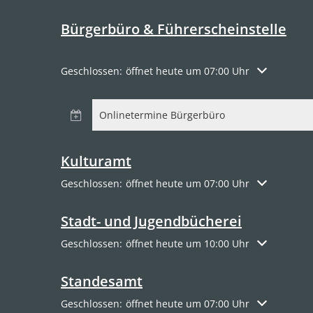
Bürgerbüro & Führerscheinstelle
Klicken, um weitere Öffnungs- oder Schließzeiten a
Geschlossen:
öffnet heute um 07:00 Uhr
Onlinetermine Bürgerbüro
Kulturamt
Klicken, um weitere Öffnungs- oder Schließzeiten a
Geschlossen:
öffnet heute um 07:00 Uhr
Stadt- und Jugendbücherei
Klicken, um weitere Öffnungs- oder Schließzeiten a
Geschlossen:
öffnet heute um 10:00 Uhr
Standesamt
Klicken, um weitere Öffnungs- oder Schließzeiten a
Geschlossen:
öffnet heute um 07:00 Uhr