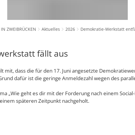
tungen
Betreuung von Kindern unter drei 
Standort
ngsamt
Kindertagesstätten
s- und Sportamt
nde
Kommunale offene Jugendarbeit Z
Unternehmer
 IN ZWEIBRÜCKEN
Aktuelles
2026
Demokratie-Werkstatt entfä
Städtische Spiel- und Lernstuben
nnen
Jugendzentrum "Max18"
der Stadt Zweibrücken
Unternehmensdatenban
Praktikum und Ausbildung im Erzi
tglieder
 Stadtgebiet
rkstatt fällt aus
evangelische Kindertagesstätten
ibrücken GmbH
ng & Stadtvorstand
Veranstaltungen und Projekte
Seniorenbeirat
Sozialer Zusammenhalt entlang d
ilt mit, dass die für den 17. Juni angesetzte Demokratiewe
 Grund dafür ist die geringe Anmeldezahl wegen des parall
Arbeitskreis Senioren
Sozialer Zusammenhalt an der Ste
meinschaften
Neuen Verein anmelden
 Lage, Partnerstädte
Vororte
a „Wie geht es dir mit der Forderung nach einem Social-
u einem späteren Zeitpunkt nachgeholt.
ung der Stadt Zweibrücken
Selbsthilfegruppe "Bleifrei"
WENDEPUNKT - Fachstelle für Suc
falz