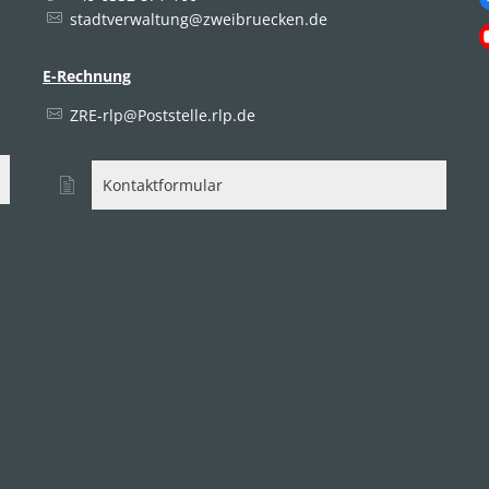
stadtverwaltung@zweibruecken.de
E-Rechnung
uszublenden
ZRE-rlp@Poststelle.rlp.de
Kontaktformular
uszublenden
uszublenden
uszublenden