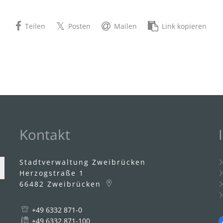
Teilen
Posten
Mailen
Link kopieren
Kontakt
Stadtverwaltung Zweibrücken
Herzogstraße 1
66482
Zweibrücken
+49 6332 871-0
uszublenden
+49 6332 871-100