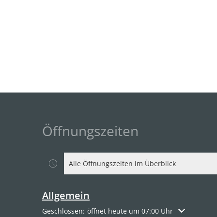
Öffnungszeiten
Alle Öffnungszeiten im Überblick
Allgemein
Klicken, um weitere Öffnungs- oder Schließzeiten a
Geschlossen:
öffnet heute um 07:00 Uhr