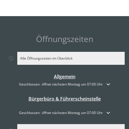
Öffnungszeiten
Alle Öffnungszeiten im Überblick
Allgemein
Klicken, um weitere Öffnungs- oder Schließzeiten auszublenden
Geschlossen:
öffnet nächsten Montag um 07:00 Uhr
Bürgerbüro & Führerscheinstelle
Klicken, um weitere Öffnungs- oder Schließzeiten auszublenden
Geschlossen:
öffnet nächsten Montag um 07:00 Uhr