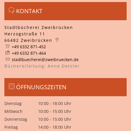
KONTAKT
Stadtbücherei Zweibrücken
Herzogstraße 11
66482
Zweibrücken
+49 6332 871-452
+49 6332 871-464
stadtbuecherei@zweibruecken.de
Büchereileitung:
Anne
Detzler
Büchereileitung: A
ÖFFNUNGSZEITEN
Dienstag
10:00
-
18:00
Uhr
Von 10:00 bis 18:00 Uhr
Mittwoch
10:00
-
15:00
Uhr
Von 10:00 bis 15:00 Uhr
Donnerstag
10:00
-
15:00
Uhr
Von 10:00 bis 15:00 Uhr
Freitag
14:00
-
18:00
Uhr