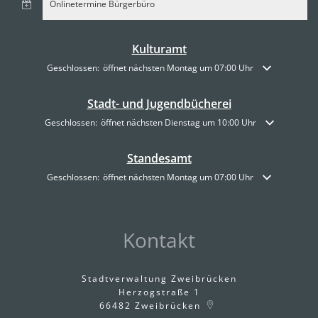
Onlinetermine Bürgerbüro
Kulturamt
Klicken, um weitere Öffnungs- oder Schließzeiten auszublenden
Geschlossen:
öffnet nächsten Montag um 07:00 Uhr
Stadt- und Jugendbücherei
Klicken, um weitere Öffnungs- oder Schließzeiten auszublenden
Geschlossen:
öffnet nächsten Dienstag um 10:00 Uhr
Standesamt
Klicken, um weitere Öffnungs- oder Schließzeiten auszublenden
Geschlossen:
öffnet nächsten Montag um 07:00 Uhr
Kontakt
Stadtverwaltung Zweibrücken
Herzogstraße 1
66482
Zweibrücken