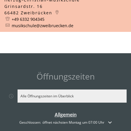
Grinsardstr. 16
66482
Zweibrücken
+49 6332 904345
musikschule@zweibruecken.de
Öffnungszeiten
Alle Öffnungszeiten im Überblick
Allgemein
Klicken, um weitere Öffnungs- oder Schließzeiten auszublenden
Geschlossen:
öffnet nächsten Montag um 07:00 Uhr