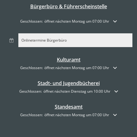
Bürgerbüro & Führerscheinstelle
Klicken, um weitere Öffnungs- oder Schließzeiten auszublenden
Geschlossen:
öffnet nächsten Montag um 07:00 Uhr
Onlinetermine Bürgerbüro
Kulturamt
Klicken, um weitere Öffnungs- oder Schließzeiten auszublenden
Geschlossen:
öffnet nächsten Montag um 07:00 Uhr
Stadt- und Jugendbücherei
Klicken, um weitere Öffnungs- oder Schließzeiten auszublenden
Geschlossen:
öffnet nächsten Dienstag um 10:00 Uhr
Standesamt
Klicken, um weitere Öffnungs- oder Schließzeiten auszublenden
Geschlossen:
öffnet nächsten Montag um 07:00 Uhr