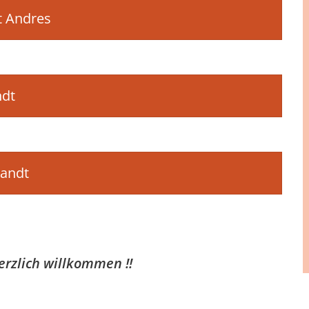
et Andres
andt
randt
erzlich willkommen !!