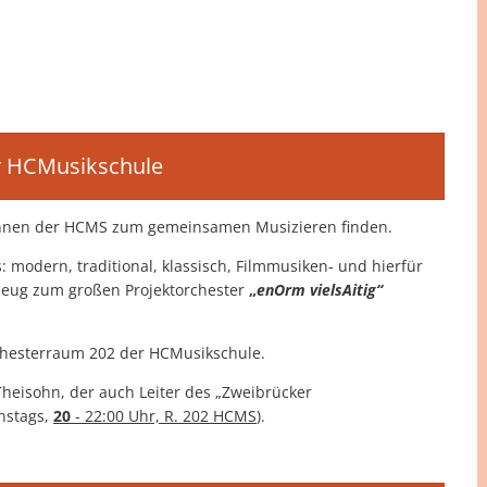
er HCMusikschule
rInnen der HCMS zum gemeinsamen Musizieren finden.
: modern, traditional, klassisch, Filmmusiken- und hierfür
zeug zum großen Projektorchester
„
enOrm vielsAitig“
hesterraum 202 der HCMusikschule.
 Theisohn, der auch Leiter des „Zweibrücker
enstags,
20
- 22:00 Uhr, R. 202 HCMS
).