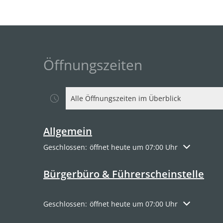
Öffnungszeiten
Alle Öffnungszeiten im Überblick
Allgemein
Klicken, um weitere Öffnungs- oder Schließzeiten a
Geschlossen:
öffnet heute um 07:00 Uhr
Bürgerbüro & Führerscheinstelle
Klicken, um weitere Öffnungs- oder Schließzeiten a
Geschlossen:
öffnet heute um 07:00 Uhr