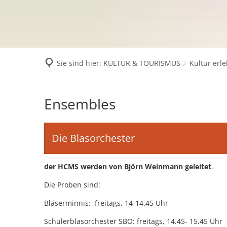
Rechtsamt
Öffnungszeiten
Kinderbetreuungseinrich
Rechnungsprüfu
Schulverwaltung
Politik & Wahlen
Offene Jugendarbeit
Bürgersprechstu
Stadtbauamt
Ortsvorsteher/i
Presse- und Downloadbereich
Radverkehrsbeauftragter 
Sie sind hier:
KULTUR & TOURISMUS
Kultur erl
Standesamt
Stadtrat & Ratsmi
Stellenangebote
Saatkrähen im Zweibrücker
Stadtwerke Zwe
Verwaltungsleitu
Barrierefreiheitserklärung
Seniorenarbeit
Ensembles
Ensembles
GeWoBau GmbH
Wahlen
Sozialer Zusammenhalt
UBZ
Vereine und Interessenge
Die Blasorchester
Stadtbus ZW
Vororte, Einwohnerzahlen,
der HCMS werden von Björn Weinmann geleitet
.
WENDEPUNKT - Suchtberat
Die Proben sind:
Familienkarte Rheinland-P
Bläserminnis: freitags, 14-14.45 Uhr
Schülerblasorchester SBO: freitags, 14.45- 15.45 Uhr