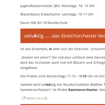
Jugendblasorchester JBO: dienstags, 18- 19 Uhr
Bläserklasse Erwachsene: samstags, 16-17 Uhr
Raum 308 der HCMusikschule
viels
A
itig ……das Streichorchester d
ist das Ensemble
, in
dem sich die Streicher- Schüle
„Nomen est omen“! Die Literatur umfasst viele Genres
wird das Orchester auch mal mit Bläsern und Schlag
ausgebaut.
Die Proben sind donnerstags 17.15– 18
:15
Uhr im Orc
Geleitet wird vie
lsA
itig von Musikschulleiter Walther
Kammerorchesters“ ist (Probe
Kammerorchester
: di
www.z-k-o.de