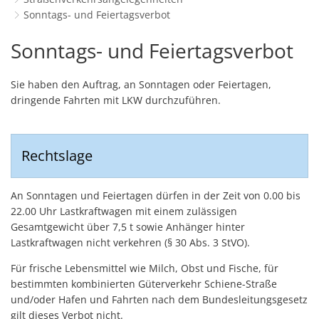
Schulverwaltungs- und Spor
Politik & Wahlen
Offene Jugendarbeit
Bürgersprechstunde
Sonntags- und Feiertagsverbot
F
N
Standort
D
Stadtbauamt
Ortsvorsteher/innen
Presse- und Downloadbereich
Radverkehrsbeauftragter der Stadt
Sonntags-
Sonntags- und Feiertagsverbot
Z
F
Unternehmer
I
Standesamt
Stadtrat & Ratsmitglieder
Stellenangebote
Saatkrähen im Zweibrücker Stadtge
R
und
K
E
Unternehmensdatenbank
N
Sie haben den Auftrag, an Sonntagen oder Feiertagen,
Stadtwerke Zweibrücken G
Verwaltungsleitung & Stadtv
Barrierefreiheitserklärung
Seniorenarbeit
L
Feiertagsverbot
dringende Fahrten mit LKW durchzuführen.
P
GeWoBau GmbH
Wahlen
S
Sozialer Zusammenhalt
U
UBZ
W
N
Rechtslage
Vereine und Interessengemeinscha
Stadtbus ZW
W
V
Vororte, Einwohnerzahlen, Lage, Pa
An Sonntagen und Feiertagen dürfen in der Zeit von 0.00 bis
W
WENDEPUNKT - Suchtberatung der 
22.00 Uhr Lastkraftwagen mit einem zulässigen
Gesamtgewicht über 7,5 t sowie Anhänger hinter
Familienkarte Rheinland-Pfalz
Lastkraftwagen nicht verkehren (§ 30 Abs. 3 StVO).
Für frische Lebensmittel wie Milch, Obst und Fische, für
bestimmten kombinierten Güterverkehr Schiene-Straße
und/oder Hafen und Fahrten nach dem Bundesleitungsgesetz
gilt dieses Verbot nicht.