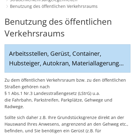
Schulverwaltungs- und Spor
Politik & Wahlen
Offene Jugendarbeit
Bürgersprechstunde
Benutzung des öffentlichen Verkehrsraums
F
N
Standort
D
Stadtbauamt
Ortsvorsteher/innen
Presse- und Downloadbereich
Radverkehrsbeauftragter der Stadt
Benutzung
Benutzung des öffentlichen
Z
F
Unternehmer
I
Standesamt
Stadtrat & Ratsmitglieder
Stellenangebote
Saatkrähen im Zweibrücker Stadtge
R
des
Verkehrsraums
K
E
Unternehmensdatenbank
N
Stadtwerke Zweibrücken G
Verwaltungsleitung & Stadtv
Barrierefreiheitserklärung
Seniorenarbeit
L
öffentlichen
P
GeWoBau GmbH
Wahlen
S
Arbeitsstellen, Gerüst, Container,
Sozialer Zusammenhalt
U
Verkehrsraums
UBZ
Hubsteiger, Autokran, Materiallagerung…
W
N
Vereine und Interessengemeinscha
Stadtbus ZW
W
V
Vororte, Einwohnerzahlen, Lage, Pa
Zu dem öffentlichen Verkehrsraum bzw. zu den öffentlichen
W
Straßen gehören nach
WENDEPUNKT - Suchtberatung der 
§ 1 Abs.1 Nr.3 Landesstraßengesetz (LStrG) u.a.
die Fahrbahn, Parkstreifen, Parkplätze, Gehwege und
Familienkarte Rheinland-Pfalz
Radwege.
Sollte sich daher z.B. Ihre Grundstücksgrenze direkt an der
Hauswand Ihres Anwesens, angrenzend an den Gehweg etc.,
befinden, und Sie benötigen ein Gerüst (z.B. für